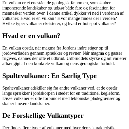
En vulkan er et enestående geologisk fænomen, som skaber
imponerende landskaber og udgør både fare og fascination for
mennesker verden over. I denne artikel dykker vi ned i verdenen af
vulkaner: Hvad er en vulkan? Hvor mange findes der i verden?
Hvilke typer vulkaner eksisterer, og hvad er hot spot vulkaner?
Hvad er en vulkan?
En vulkan opstår, når magma fra Jordens indre stiger op til
jordoverfladen gennem sprækker og revner. Når magma og gasser
frigives, dannes der ofte et udbrud. Udbruddets styrke og art varierer
afhængigt af den konkrete vulkan og dens geologiske forhold.
Spaltevulkaner: En Særlig Type
Spaltevulkaner adskiller sig fra andre vulkaner ved, at de opstår
langs sprækker i jordskorpen i stedet for en traditionel kegleform.
Disse vulkaner er ofte forbundet med tektoniske pladegrænser og
skaber lineære landskaber.
De Forskellige Vulkantyper
Der findes flere typer af vulkaner med hver deres karakteristika.