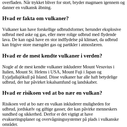
overfladen. Når trykket bliver for stort, bryder magmaen igennem og
danner en vulkansk åbning.
Hvad er fakta om vulkaner?
Vulkaner kan have forskellige udbrudsformer, herunder eksplosive
udbrud med aske og gas, eller mere rolige udbrud med flydende
lava. De kan også have en stor indflydelse på klimaet, da udbrud
kan frigive store mængder gas og partikler i atmosfæren.
Hvad er de mest kendte vulkaner i verden?
Nogle af de mest kendte vulkaner inkluderer Mount Vesuvius i
Italien, Mount St. Helens i USA, Mount Fuji i Japan og
Eyjafjallajökull på Island. Disse vulkaner har alle haft betydelige
udbrud, der har påvirket lokalsamfund og landskaber.
Hvad er risikoen ved at bo nær en vulkan?
Risikoen ved at bo nær en vulkan inkluderer muligheden for
udbrud, jordskælv og giftige gasser, der kan påvirke menneskers
sundhed og sikkerhed. Derfor er det vigtigt at have
evakueringsplaner og overvågningssystemer på plads i vulkanske
områder.