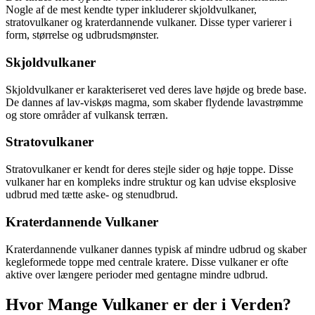
Nogle af de mest kendte typer inkluderer skjoldvulkaner,
stratovulkaner og kraterdannende vulkaner. Disse typer varierer i
form, størrelse og udbrudsmønster.
Skjoldvulkaner
Skjoldvulkaner er karakteriseret ved deres lave højde og brede base.
De dannes af lav-viskøs magma, som skaber flydende lavastrømme
og store områder af vulkansk terræn.
Stratovulkaner
Stratovulkaner er kendt for deres stejle sider og høje toppe. Disse
vulkaner har en kompleks indre struktur og kan udvise eksplosive
udbrud med tætte aske- og stenudbrud.
Kraterdannende Vulkaner
Kraterdannende vulkaner dannes typisk af mindre udbrud og skaber
kegleformede toppe med centrale kratere. Disse vulkaner er ofte
aktive over længere perioder med gentagne mindre udbrud.
Hvor Mange Vulkaner er der i Verden?