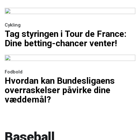
Cykling
Tag styringen i Tour de France:
Dine betting-chancer venter!
Fodbold
Hvordan kan Bundesligaens
overraskelser påvirke dine
væddemål?
Baseball