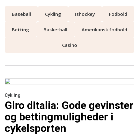
Baseball
Cykling
Ishockey
Fodbold
Betting
Basketball
Amerikansk fodbold
Casino
Cykling
Giro dItalia: Gode gevinster
og bettingmuligheder i
cykelsporten