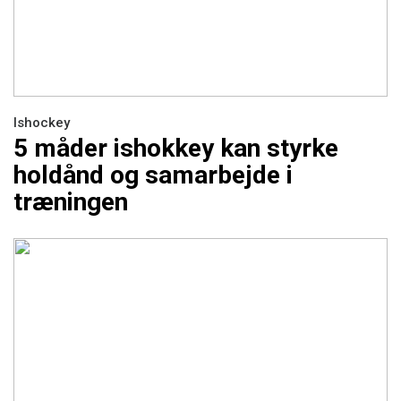
Ishockey
5 måder ishokkey kan styrke
holdånd og samarbejde i
træningen