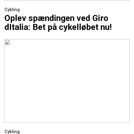
Cykling
Oplev spændingen ved Giro
dItalia: Bet på cykelløbet nu!
Cykling