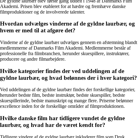
De gyldne laurbær blev første gang uddelt i 1948 af Danmarks Film
Akademi. Prisen blev etableret for at hædre og fremhæve danske
filmproduktioner og de involverede talenter.
Hvordan udvælges vinderne af de gyldne laurbær, og
hvem er med til at afgøre det?
Vinderne af de gyldne laurbær udvælges gennem en afstemning blandt
medlemmerne af Danmarks Film Akademi. Medlemmerne består af
professionelle fra filmbranchen, herunder skuespillere, instruktører,
producere og andre filmarbejdere.
Hvilke kategorier findes der ved uddelingen af de
gyldne laurbær, og hvad belønnes der i hver kategori?
Ved uddelingen af de gyldne laurbær findes der forskellige kategorier,
herunder bedste film, bedste instruktør, bedste skuespiller, bedste
skuespillerinde, bedste manuskript og mange flere. Priserne belønner
excellence inden for de forskellige områder af filmproduktionen.
Hvilke danske film har tidligere vundet de gyldne
laurbær, og hvad har de været kendt for?
Tidligere vindere af de gyldne laurbær inkluderer film som Druk