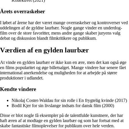
Kollektivet (2021)
Årets overraskelser
I løbet af årene har der været mange overraskelser og kontroverser ved
uddelingen af de gyldne laurbær. Nogle gange vinder en underdog-
film over de store favoritter, mens andre gange skaber juryens valg
debat og diskussion blandt filmkritikere og publikum.
Værdien af en gylden laurbær
At vinde en gylden laurbær er ikke kun en ære, men det kan også øge
en films popularitet og øge billetsalget. Mange vindere har senere fået
international anerkendelse og muligheden for at arbejde på større
produktioner i udlandet.
Kendte vindere
Nikolaj Coster-Waldau for sin rolle i En frygtelig kvinde (2017)
Bodil Kjer for sin livslange indsats for dansk film (2000)
Disse er blot nogle få eksempler på de talentfulde kunstnere, der har
haft æren af at modtage en gylden laurbær og som har fortsat med at
skabe fantastiske filmoplevelser for publikum over hele verden.