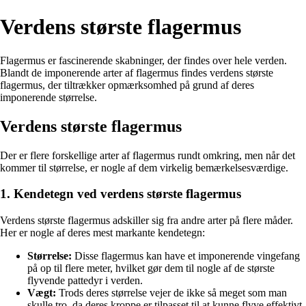
Verdens største flagermus
Flagermus er fascinerende skabninger, der findes over hele verden.
Blandt de imponerende arter af flagermus findes verdens største
flagermus, der tiltrækker opmærksomhed på grund af deres
imponerende størrelse.
Verdens største flagermus
Der er flere forskellige arter af flagermus rundt omkring, men når det
kommer til størrelse, er nogle af dem virkelig bemærkelsesværdige.
1. Kendetegn ved verdens største flagermus
Verdens største flagermus adskiller sig fra andre arter på flere måder.
Her er nogle af deres mest markante kendetegn:
Størrelse:
Disse flagermus kan have et imponerende vingefang
på op til flere meter, hvilket gør dem til nogle af de største
flyvende pattedyr i verden.
Vægt:
Trods deres størrelse vejer de ikke så meget som man
skulle tro, da deres kroppe er tilpasset til at kunne flyve effektivt.