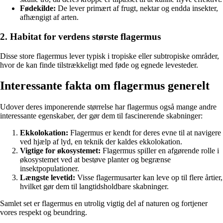
Fødekilde:
De lever primært af frugt, nektar og endda insekter,
afhængigt af arten.
2. Habitat for verdens største flagermus
Disse store flagermus lever typisk i tropiske eller subtropiske områder,
hvor de kan finde tilstrækkeligt med føde og egnede levesteder.
Interessante fakta om flagermus generelt
Udover deres imponerende størrelse har flagermus også mange andre
interessante egenskaber, der gør dem til fascinerende skabninger:
Ekkolokation:
Flagermus er kendt for deres evne til at navigere
ved hjælp af lyd, en teknik der kaldes ekkolokation.
Vigtige for økosystemet:
Flagermus spiller en afgørende rolle i
økosystemet ved at bestøve planter og begrænse
insektpopulationer.
Længste levetid:
Visse flagermusarter kan leve op til flere årtier,
hvilket gør dem til langtidsholdbare skabninger.
Samlet set er flagermus en utrolig vigtig del af naturen og fortjener
vores respekt og beundring.