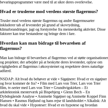
bevaringsprogrammer være med til at sikre deres overlevelse.
Hvad er truslerne mod verdens største flagermus?
Trusler mod verdens største flagermus og andre flagermusarter
inkluderer tab af levesteder på grund af skovrydning,
klimaforandringer, jagt og forstyrrelse fra menneskelig aktivitet. Disse
faktorer kan true bestandene og bringe dem i fare.
Hvordan kan man bidrage til bevarelsen af
flagermus?
Man kan bidrage til bevarelsen af flagermus ved at støtte organisationer
og projekter, der arbejder på at beskytte deres levesteder, oplyse om
vigtigheden af flagermus i økosystemet og respektere deres naturlige
adfærd.
NSDAP: Alt hvad du behøver at vide
•
Sigøjnere: Hvad er en sigøjner
og hvor kommer de fra?
•
Film med Lars von Trier, Lars von Trier
film, tv-serier med Lars von Trier
•
Grundtvigskirken – Et
arkitektonisk mesterværk på Bispebjerg
•
Glenn Bech – En
Dybdegående Analyse
•
Annisette Sigøjner og Annisette Koppel Finn
Hansen
•
Rasmus Højlund og hans rejse til landsholdet
•
Alkalisk: Alt
hvad du skal vide
•
Hypoteser: Hvad er en hypotese og hvordan