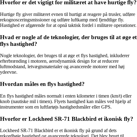
Hvorfor er det vigtigt for militæret at have hurtige fly?
Hurtige fly giver militæret evnen til hurtigt at reagere på trusler, udføre
rekognosceringsmissioner og udføre luftkamp med fjendtlige fly.
Hastighed er afgørende for at opnå taktisk fordel i militære operationer.
Hvad er nogle af de teknologier, der bruges til at øge et
flys hastighed?
Nogle teknologier, der bruges til at øge et flys hastighed, inkluderer
efterbrænding i motoren, aerodynamisk design for at reducere
luftmodstand, letvægtsmaterialer og avancerede motorer med høj
ydeevne.
Hvordan måles en flys hastighed?
En flys hastighed måles normalt i enten kilometer i timen (km/t) eller
knob (nautiske mil i timen). Flyets hastighed kan måles ved hjælp af
instrumenter som en luftfartøjs hastighedsmåler eller GPS.
Hvorfor er Lockheed SR-71 Blackbird et ikonisk fly?
Lockheed SR-71 Blackbird er et ikonisk fly på grund af dets
rekordhøje hastighed og avancerede teknologi. Det blev brugt til