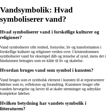
Vandsymbolik: Hvad
symboliserer vand?
Hvad symboliserer vand i forskellige kulturer og
religioner?
Vand symboliserer ofte renhed, fornyelse, liv og transformation i
forskellige kulturer og religioner verden over. I kristendommen
symboliserer vand for eksempel dåb og renselse af synd, mens det i
hinduismen betragtes som en kilde til liv og skabelse.
Hvordan bruges vand som symbol i kunsten?
Vand bruges som et symbolsk element i kunsten til at repræsentere
følelser som ro, refleksion og forandring. Kunstnere bruger ofte
vandets bevægelse og farver til at skabe stemninger og udtrykke
komplekse følelser.
Hvilken betydning har vandets symbolik i
litteraturen?