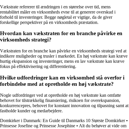
Vækstrate refererer til ændringen i en størrelse over tid, mens
rentabilitet måler en virksomheds evne til at generere overskud i
forhold til investeringer. Begge nøgletal er vigtige, da de giver
forskellige perspektiver på en virksomheds præstation.
Hvordan kan vækstraten for en branche påvirke en
virksomheds strategi?
Vækstraten for en branche kan påvirke en virksomheds strategi ved at
indikere muligheder og trusler i markedet. En høj vækstrate kan kræve
hurtig ekspansion og investeringer, mens en lav vækstrate kan kræve
fokus på effektivisering og differentiering.
Hvilke udfordringer kan en virksomhed stå overfor i
forbindelse med at opretholde en høj vækstrate?
Nogle udfordringer ved at opretholde en høj vækstrate kan omfatte
behovet for tilstrækkelig finansiering, risikoen for overekspansion,
konkurrencepres, behovet for konstant innovation og tilpasning samt at
fastholde kunder og medarbejdere.
Domkirker i Danmark: En Guide til Danmarks 10 Største Domkirker
•
Prinsesse Josefine og Prinsesse Josephine
•
Alt du behøver at vide om