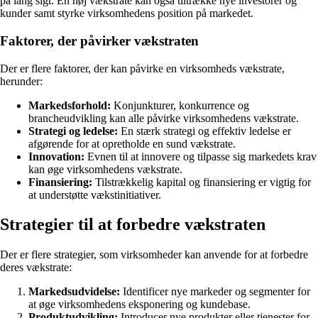
på lang sigt. En høj vækstrate kan også tiltrække nye investorer og
kunder samt styrke virksomhedens position på markedet.
Faktorer, der påvirker vækstraten
Der er flere faktorer, der kan påvirke en virksomheds vækstrate,
herunder:
Markedsforhold:
Konjunkturer, konkurrence og
brancheudvikling kan alle påvirke virksomhedens vækstrate.
Strategi og ledelse:
En stærk strategi og effektiv ledelse er
afgørende for at opretholde en sund vækstrate.
Innovation:
Evnen til at innovere og tilpasse sig markedets krav
kan øge virksomhedens vækstrate.
Finansiering:
Tilstrækkelig kapital og finansiering er vigtig for
at understøtte vækstinitiativer.
Strategier til at forbedre vækstraten
Der er flere strategier, som virksomheder kan anvende for at forbedre
deres vækstrate:
Markedsudvidelse:
Identificer nye markeder og segmenter for
at øge virksomhedens eksponering og kundebase.
Produktudvikling:
Introducer nye produkter eller tjenester for