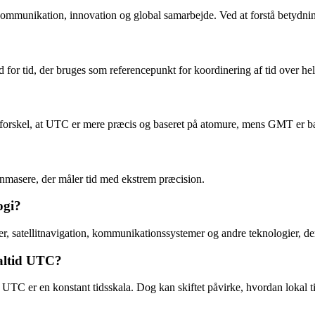
kommunikation, innovation og global samarbejde. Ved at forstå betydning
 for tid, der bruges som referencepunkt for koordinering af tid over he
skel, at UTC er mere præcis og baseret på atomure, mens GMT er base
masere, der måler tid med ekstrem præcision.
ogi?
r, satellitnavigation, kommunikationssystemer og andre teknologier, de
altid UTC?
TC er en konstant tidsskala. Dog kan skiftet påvirke, hvordan lokal tid