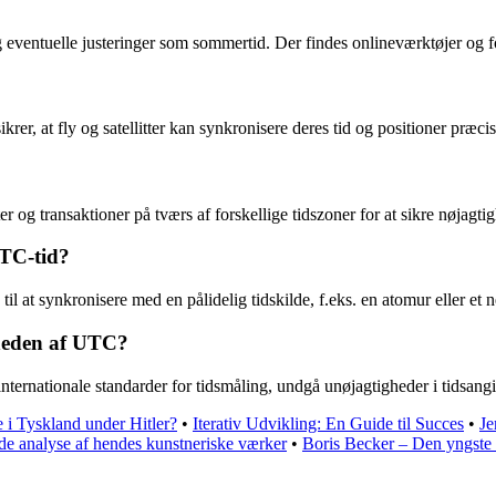
og eventuelle justeringer som sommertid. Der findes onlineværktøjer og
rer, at fly og satellitter kan synkronisere deres tid og positioner præcis
 og transaktioner på tværs af forskellige tidszoner for at sikre nøjagt
UTC-tid?
til at synkronisere med en pålidelig tidskilde, f.eks. en atomur eller et 
gheden af UTC?
ternationale standarder for tidsmåling, undgå unøjagtigheder i tidsangi
e i Tyskland under Hitler?
•
Iterativ Udvikling: En Guide til Succes
•
Je
e analyse af hendes kunstneriske værker
•
Boris Becker – Den yngste