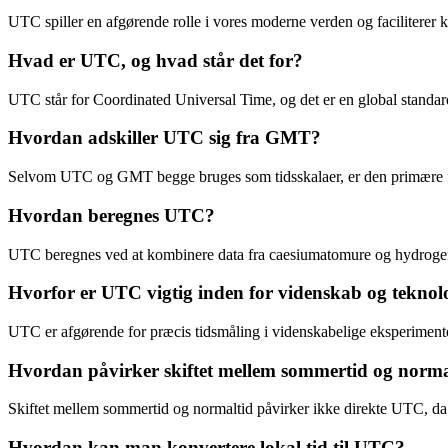
UTC spiller en afgørende rolle i vores moderne verden og faciliterer 
Hvad er UTC, og hvad står det for?
UTC står for Coordinated Universal Time, og det er en global standard
Hvordan adskiller UTC sig fra GMT?
Selvom UTC og GMT begge bruges som tidsskalaer, er den primære for
Hvordan beregnes UTC?
UTC beregnes ved at kombinere data fra caesiumatomure og hydrogen
Hvorfor er UTC vigtig inden for videnskab og teknol
UTC er afgørende for præcis tidsmåling i videnskabelige eksperimente
Hvordan påvirker skiftet mellem sommertid og norm
Skiftet mellem sommertid og normaltid påvirker ikke direkte UTC, da U
Hvordan kan man konvertere lokal tid til UTC?