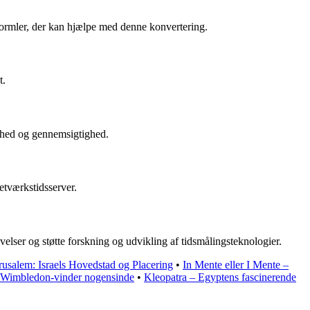
 formler, der kan hjælpe med denne konvertering.
t.
ighed og gennemsigtighed.
netværkstidsserver.
velser og støtte forskning og udvikling af tidsmålingsteknologier.
rusalem: Israels Hovedstad og Placering
•
In Mente eller I Mente –
 Wimbledon-vinder nogensinde
•
Kleopatra – Egyptens fascinerende