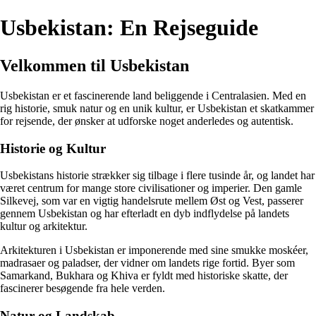
Usbekistan: En Rejseguide
Velkommen til Usbekistan
Usbekistan er et fascinerende land beliggende i Centralasien. Med en
rig historie, smuk natur og en unik kultur, er Usbekistan et skatkammer
for rejsende, der ønsker at udforske noget anderledes og autentisk.
Historie og Kultur
Usbekistans historie strækker sig tilbage i flere tusinde år, og landet har
været centrum for mange store civilisationer og imperier. Den gamle
Silkevej, som var en vigtig handelsrute mellem Øst og Vest, passerer
gennem Usbekistan og har efterladt en dyb indflydelse på landets
kultur og arkitektur.
Arkitekturen i Usbekistan er imponerende med sine smukke moskéer,
madrasaer og paladser, der vidner om landets rige fortid. Byer som
Samarkand, Bukhara og Khiva er fyldt med historiske skatte, der
fascinerer besøgende fra hele verden.
Natur og Landskab