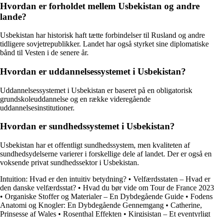
Hvordan er forholdet mellem Usbekistan og andre
lande?
Usbekistan har historisk haft tætte forbindelser til Rusland og andre
tidligere sovjetrepublikker. Landet har også styrket sine diplomatiske
bånd til Vesten i de senere år.
Hvordan er uddannelsessystemet i Usbekistan?
Uddannelsessystemet i Usbekistan er baseret på en obligatorisk
grundskoleuddannelse og en række videregående
uddannelsesinstitutioner.
Hvordan er sundhedssystemet i Usbekistan?
Usbekistan har et offentligt sundhedssystem, men kvaliteten af
sundhedsydelserne varierer i forskellige dele af landet. Der er også en
voksende privat sundhedssektor i Usbekistan.
Intuition: Hvad er den intuitiv betydning?
•
Velfærdsstaten – Hvad er
den danske velfærdsstat?
•
Hvad du bør vide om Tour de France 2023
•
Organiske Stoffer og Materialer – En Dybdegående Guide
•
Fodens
Anatomi og Knogler: En Dybdegående Gennemgang
•
Catherine,
Prinsesse af Wales
•
Rosenthal Effekten
•
Kirgisistan – Et eventyrligt