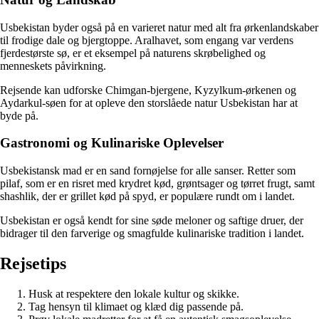
Usbekistan byder også på en varieret natur med alt fra ørkenlandskaber
til frodige dale og bjergtoppe. Aralhavet, som engang var verdens
fjerdestørste sø, er et eksempel på naturens skrøbelighed og
menneskets påvirkning.
Rejsende kan udforske Chimgan-bjergene, Kyzylkum-ørkenen og
Aydarkul-søen for at opleve den storslåede natur Usbekistan har at
byde på.
Gastronomi og Kulinariske Oplevelser
Usbekistansk mad er en sand fornøjelse for alle sanser. Retter som
pilaf, som er en risret med krydret kød, grøntsager og tørret frugt, samt
shashlik, der er grillet kød på spyd, er populære rundt om i landet.
Usbekistan er også kendt for sine søde meloner og saftige druer, der
bidrager til den farverige og smagfulde kulinariske tradition i landet.
Rejsetips
Husk at respektere den lokale kultur og skikke.
Tag hensyn til klimaet og klæd dig passende på.