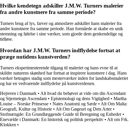
Hvilke kendetegn adskiller J.M.W. Turners malerier
fra andre kunstnere fra samme periode?
Turners brug af lys, farver og atmosfære adskiller hans malerier fra
andre kunstnere fra samme periode. Han formåede at skabe en unik
stemning og følelse i sine værker, som gjorde dem genkendelige og
tidløse.
Hvordan har J.M.W. Turners indflydelse fortsat at
præge nutidens kunstverden?
Turners eksperimenterende tilgang til maleriet og hans evne til at
skildre naturens skønhed har fortsat at inspirere kunstnere i dag. Hans
værker betragtes stadig som mesterværker inden for landskabsmaleriet
og har en vedvarende indflydelse på kunstverdenen.
Hejreren i Danmark
•
Alt hvad du behøver at vide om din Ascendant
og Stjernetegn Ascendant
•
Epistemologi og dens Vigtighed
•
Martha
Louise – Norske Prinsesse
•
Nates Anatomi og Sæde
•
Alt Om Malta:
Geografi, Kultur og Historie
•
Alt Om Gøgeurt og Dets Arter
•
Stofmængde: En Grundlæggende Guide til Beregning og Enheder
•
Enevælde i Danmark: En historisk og politisk perspektiv
•
Alt om Frk.
Klokken
•