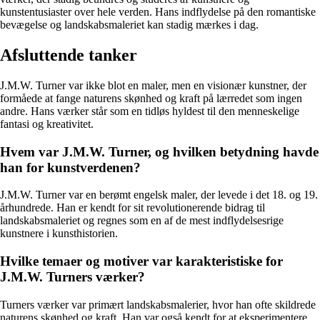
kunstentusiaster over hele verden. Hans indflydelse på den romantiske
bevægelse og landskabsmaleriet kan stadig mærkes i dag.
Afsluttende tanker
J.M.W. Turner var ikke blot en maler, men en visionær kunstner, der
formåede at fange naturens skønhed og kraft på lærredet som ingen
andre. Hans værker står som en tidløs hyldest til den menneskelige
fantasi og kreativitet.
Hvem var J.M.W. Turner, og hvilken betydning havde
han for kunstverdenen?
J.M.W. Turner var en berømt engelsk maler, der levede i det 18. og 19.
århundrede. Han er kendt for sit revolutionerende bidrag til
landskabsmaleriet og regnes som en af de mest indflydelsesrige
kunstnere i kunsthistorien.
Hvilke temaer og motiver var karakteristiske for
J.M.W. Turners værker?
Turners værker var primært landskabsmalerier, hvor han ofte skildrede
naturens skønhed og kraft. Han var også kendt for at eksperimentere