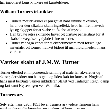
har imponeret kunstkritikere og kunstelskere.
William Turners teknikker
Turners mesterværker er præget af hans unikke teknikker,
herunder den såkaldte skumringseffekt, hvor han fremhævede
lys og skygger for at skabe en følelse af mystik.
Han brugte også skiftende farver og dristige penselstrøg for at
skabe bevægelse og dybde i sine malerier.
Turner var også kendt for at eksperimentere med forskellige
materialer og former, hvilket bidrog til mangfoldigheden i hans
værker.
Værker skabt af J.M.W. Turner
Turner efterlod en imponerende samling af malerier, akvareller og
skitser, der vidner om hans geni og lidenskab for kunsten. Nogle af
hans mest berømte værker inkluderer Slaget ved Trafalgar, Regn, damp
og fart samt Kejserstigen ved Walhalla.
Turners arv
Selv efter hans død i 1851 lever Turners arv videre gennem hans
værker, der stadig beundres og studeres af kunstnere og