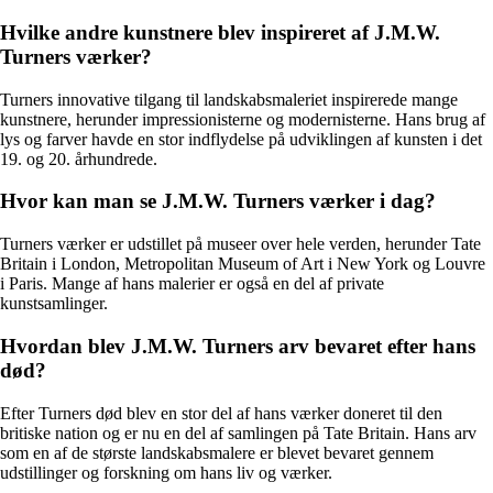
Hvilke andre kunstnere blev inspireret af J.M.W.
Turners værker?
Turners innovative tilgang til landskabsmaleriet inspirerede mange
kunstnere, herunder impressionisterne og modernisterne. Hans brug af
lys og farver havde en stor indflydelse på udviklingen af kunsten i det
19. og 20. århundrede.
Hvor kan man se J.M.W. Turners værker i dag?
Turners værker er udstillet på museer over hele verden, herunder Tate
Britain i London, Metropolitan Museum of Art i New York og Louvre
i Paris. Mange af hans malerier er også en del af private
kunstsamlinger.
Hvordan blev J.M.W. Turners arv bevaret efter hans
død?
Efter Turners død blev en stor del af hans værker doneret til den
britiske nation og er nu en del af samlingen på Tate Britain. Hans arv
som en af de største landskabsmalere er blevet bevaret gennem
udstillinger og forskning om hans liv og værker.