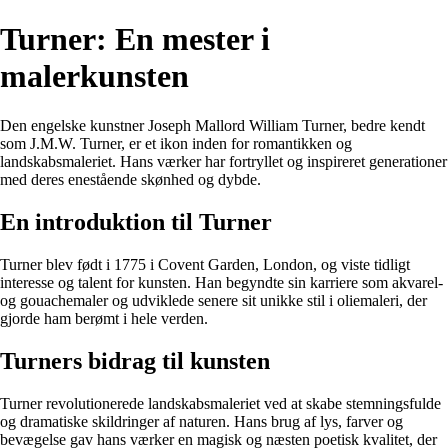
Turner: En mester i
malerkunsten
Den engelske kunstner Joseph Mallord William Turner, bedre kendt
som J.M.W. Turner, er et ikon inden for romantikken og
landskabsmaleriet. Hans værker har fortryllet og inspireret generationer
med deres enestående skønhed og dybde.
En introduktion til Turner
Turner blev født i 1775 i Covent Garden, London, og viste tidligt
interesse og talent for kunsten. Han begyndte sin karriere som akvarel-
og gouachemaler og udviklede senere sit unikke stil i oliemaleri, der
gjorde ham berømt i hele verden.
Turners bidrag til kunsten
Turner revolutionerede landskabsmaleriet ved at skabe stemningsfulde
og dramatiske skildringer af naturen. Hans brug af lys, farver og
bevægelse gav hans værker en magisk og næsten poetisk kvalitet, der