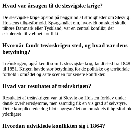
Hvad var årsagen til de slesvigske krige?
De slesvigske krige opstod på baggrund af stridigheder om Slesvig-
Holstens tilhørsforhold. Spørgsmålet om, hvorvidt området skulle
tilhøre Danmark eller Tyskland, var en central konflikt, der
eskalerede til væbnet konflikt.
Hvornår fandt treårskrigen sted, og hvad var dens
betydning?
Treårskrigen, også kendt som 1. slesvigske krig, fandt sted fra 1848
til 1851. Krigen havde stor betydning for de politiske og territoriale
forhold i området og satte scenen for senere konflikter.
Hvad var resultatet af treårskrigen?
Resultatet af treårskrigen var, at Slesvig og Holsten forblev under
dansk overherredømme, men samtidig fik en vis grad af selvstyre.
Dette komplicerede dog blot spørgsmålet om områdets tilhørsforhold
yderligere.
Hvordan udviklede konflikten sig i 1864?