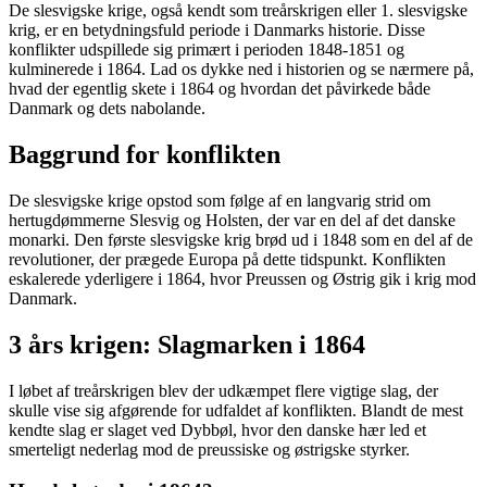
De slesvigske krige, også kendt som treårskrigen eller 1. slesvigske
krig, er en betydningsfuld periode i Danmarks historie. Disse
konflikter udspillede sig primært i perioden 1848-1851 og
kulminerede i 1864. Lad os dykke ned i historien og se nærmere på,
hvad der egentlig skete i 1864 og hvordan det påvirkede både
Danmark og dets nabolande.
Baggrund for konflikten
De slesvigske krige opstod som følge af en langvarig strid om
hertugdømmerne Slesvig og Holsten, der var en del af det danske
monarki. Den første slesvigske krig brød ud i 1848 som en del af de
revolutioner, der prægede Europa på dette tidspunkt. Konflikten
eskalerede yderligere i 1864, hvor Preussen og Østrig gik i krig mod
Danmark.
3 års krigen: Slagmarken i 1864
I løbet af treårskrigen blev der udkæmpet flere vigtige slag, der
skulle vise sig afgørende for udfaldet af konflikten. Blandt de mest
kendte slag er slaget ved Dybbøl, hvor den danske hær led et
smerteligt nederlag mod de preussiske og østrigske styrker.