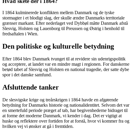
Hvad skete der i 1864?
I 1864 kulminerede konflikten mellem Danmark og de tyske
stormagter i et blodigt slag, der skulle ændre Danmarks territoriale
grænser markant. Efter nederlaget ved Dybbøl måtte Danmark afstå
Slesvig, Holsten og Lauenborg til Preussen og Østrig i henhold til
fredsaftalen i Wien.
Den politiske og kulturelle betydning
Efter 1864 blev Danmark tvunget til at revidere sin udenrigspolitik
og acceptere, at landet var en mindre magt i regionen. For danskerne
betød tabet af Slesvig og Holsten en national tragedie, der satte dybe
spor i det danske samfund.
Afsluttende tanker
De slesvigske krige og treårskrigen i 1864 havde en afgørende
betydning for Danmarks historie og nationalidentitet. Selvom det var
en smertefuld periode præget af tab, har begivenhederne bidraget til
at forme det moderne Danmark, vi kender i dag. Det er vigtigt at
huske og reflektere over fortiden for at forstå, hvor vi kommer fra og
hvilken vej vi ønsker at gå i fremtiden.