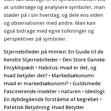
at undersøge og analysere symboler, man
støder på i sin hverdag, og dele ens viden
og observationer med andre. Man kan
også bidrage med egne tolkninger og
perspektiver på symboler.
Stjernebilleder på Himlen: En Guide til de
Kendte Stjernebilleder
•
Den Store Danske
Encyklopædi
•
Habitus: Hvad er det, og
hvad betyder det?
•
Markedsøkonomi:
Hvad er markedsøkonomi?
•
Guldsmede:
Fascinerende insekter i naturen
•
Ideologi:
En dybdegående forståelse af begrebet
•
Patetisk Betydning: Hvad Betyder