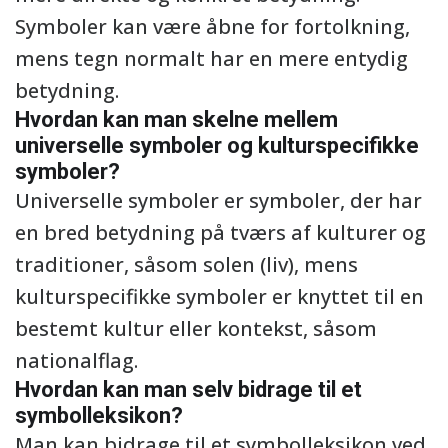
Symboler kan være åbne for fortolkning,
mens tegn normalt har en mere entydig
betydning.
Hvordan kan man skelne mellem
universelle symboler og kulturspecifikke
symboler?
Universelle symboler er symboler, der har
en bred betydning på tværs af kulturer og
traditioner, såsom solen (liv), mens
kulturspecifikke symboler er knyttet til en
bestemt kultur eller kontekst, såsom
nationalflag.
Hvordan kan man selv bidrage til et
symbolleksikon?
Man kan bidrage til et symbolleksikon ved