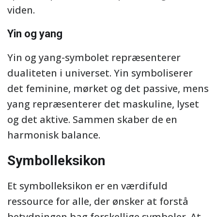
viden.
Yin og yang
Yin og yang-symbolet repræsenterer
dualiteten i universet. Yin symboliserer
det feminine, mørket og det passive, mens
yang repræsenterer det maskuline, lyset
og det aktive. Sammen skaber de en
harmonisk balance.
Symbolleksikon
Et symbolleksikon er en værdifuld
ressource for alle, der ønsker at forstå
betydningen bag forskellige symboler. At