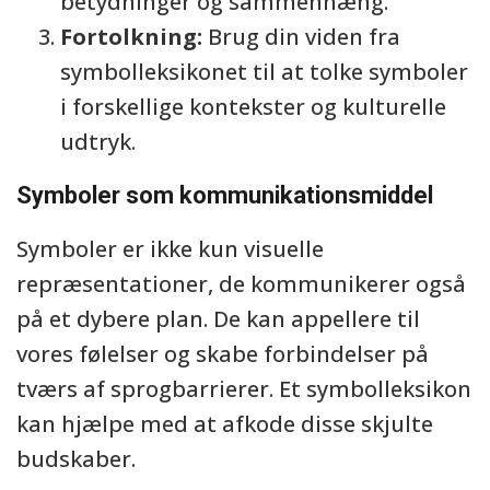
betydninger og sammenhæng.
Fortolkning:
Brug din viden fra
symbolleksikonet til at tolke symboler
i forskellige kontekster og kulturelle
udtryk.
Symboler som kommunikationsmiddel
Symboler er ikke kun visuelle
repræsentationer, de kommunikerer også
på et dybere plan. De kan appellere til
vores følelser og skabe forbindelser på
tværs af sprogbarrierer. Et symbolleksikon
kan hjælpe med at afkode disse skjulte
budskaber.