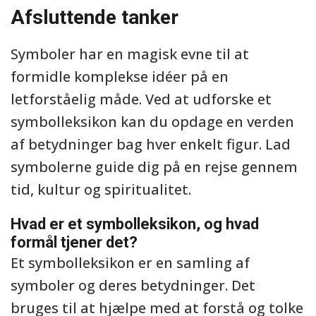
Afsluttende tanker
Symboler har en magisk evne til at
formidle komplekse idéer på en
letforståelig måde. Ved at udforske et
symbolleksikon kan du opdage en verden
af betydninger bag hver enkelt figur. Lad
symbolerne guide dig på en rejse gennem
tid, kultur og spiritualitet.
Hvad er et symbolleksikon, og hvad
formål tjener det?
Et symbolleksikon er en samling af
symboler og deres betydninger. Det
bruges til at hjælpe med at forstå og tolke