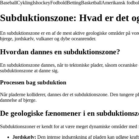
Baseball
Cykling
Ishockey
Fodbold
Betting
Basketball
Amerikansk fodbo
Subduktionszone: Hvad er det o
En subduktionszone er en af de mest aktive geologiske områder på vores
bjerge, jordskælv, vulkaner og dybe oceanrender.
Hvordan dannes en subduktionszone?
En subduktionszone dannes, når to tektoniske plader, såsom oceaniske o
subduktionszone at danne sig.
Processen bag subduktion
Når pladerne kolliderer, dannes der et subduktionszone. Den tungere pla
dannelse af bjerge.
De geologiske fænomener i en subduktions
Subduktionszoner er kendt for at være meget dynamiske områder med f
Jordskælv:
Den intense indsænkning af pladen kan udløse krafti