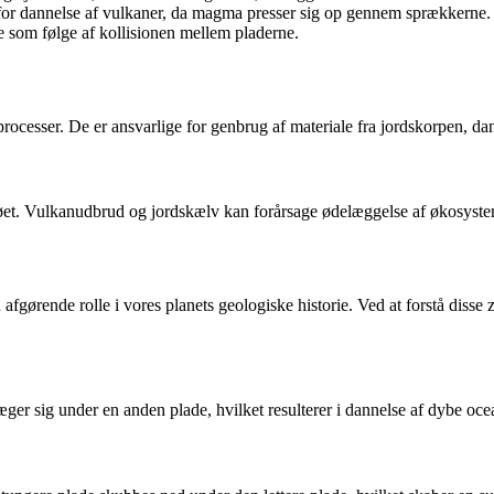
for dannelse af vulkaner, da magma presser sig op gennem sprækkerne.
e som følge af kollisionen mellem pladerne.
processer. De er ansvarlige for genbrug af materiale fra jordskorpen, da
jøet. Vulkanudbrud og jordskælv kan forårsage ødelæggelse af økosyst
fgørende rolle i vores planets geologiske historie. Ved at forstå disse
er sig under en anden plade, hvilket resulterer i dannelse af dybe oce