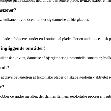
 tungere plade skubbes ned under den lettere plade, hvilket skaber en 
nszoner?
, vulkaner, dybe oceanrender og dannelse af bjergkæder.
 plade subduceres under en kontinental plade eller en anden oceanisk p
ringliggende områder?
lkansk aktivitet, dannelse af bjergkæder og potentielle tsunamier, hvi
onik?
d at drive bevægelsen af tektoniske plader og skabe geologisk aktivitet
er?
kobber og andre metaller, der dannes gennem geologiske processer i su