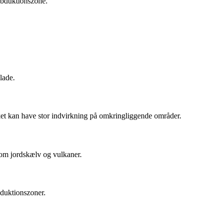
subduktionszone.
lade.
lket kan have stor indvirkning på omkringliggende områder.
 som jordskælv og vulkaner.
bduktionszoner.