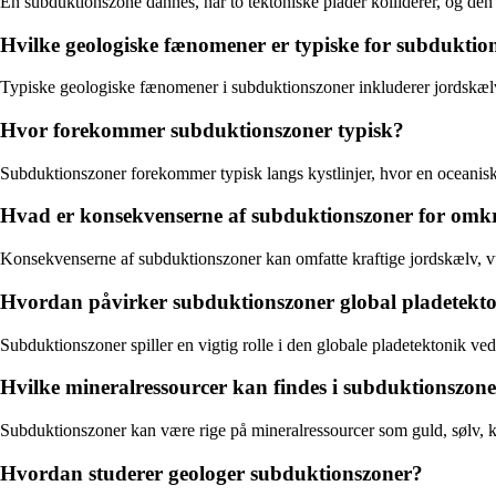
En subduktionszone dannes, når to tektoniske plader kolliderer, og den
Hvilke geologiske fænomener er typiske for subduktio
Typiske geologiske fænomener i subduktionszoner inkluderer jordskælv
Hvor forekommer subduktionszoner typisk?
Subduktionszoner forekommer typisk langs kystlinjer, hvor en oceanisk
Hvad er konsekvenserne af subduktionszoner for omk
Konsekvenserne af subduktionszoner kan omfatte kraftige jordskælv, vu
Hvordan påvirker subduktionszoner global pladetekt
Subduktionszoner spiller en vigtig rolle i den globale pladetektonik ve
Hvilke mineralressourcer kan findes i subduktionszon
Subduktionszoner kan være rige på mineralressourcer som guld, sølv, 
Hvordan studerer geologer subduktionszoner?