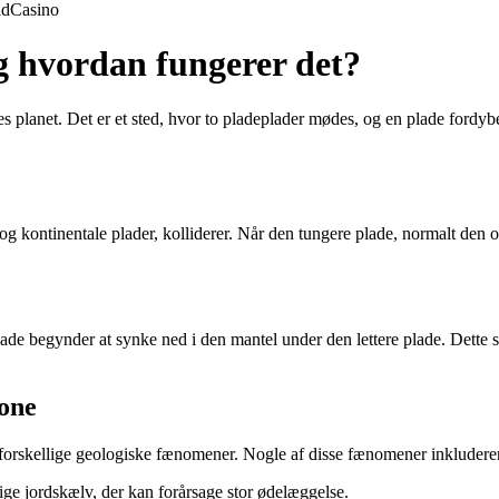
ld
Casino
g hvordan fungerer det?
 planet. Det er et sted, hvor to pladeplader mødes, og en plade fordybe
g kontinentale plader, kolliderer. Når den tungere plade, normalt den 
de begynder at synke ned i den mantel under den lettere plade. Dette ska
zone
orskellige geologiske fænomener. Nogle af disse fænomener inkludere
ge jordskælv, der kan forårsage stor ødelæggelse.