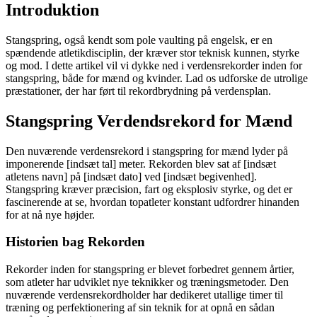
Introduktion
Stangspring, også kendt som pole vaulting på engelsk, er en
spændende atletikdisciplin, der kræver stor teknisk kunnen, styrke
og mod. I dette artikel vil vi dykke ned i verdensrekorder inden for
stangspring, både for mænd og kvinder. Lad os udforske de utrolige
præstationer, der har ført til rekordbrydning på verdensplan.
Stangspring Verdendsrekord for Mænd
Den nuværende verdensrekord i stangspring for mænd lyder på
imponerende [indsæt tal] meter. Rekorden blev sat af [indsæt
atletens navn] på [indsæt dato] ved [indsæt begivenhed].
Stangspring kræver præcision, fart og eksplosiv styrke, og det er
fascinerende at se, hvordan topatleter konstant udfordrer hinanden
for at nå nye højder.
Historien bag Rekorden
Rekorder inden for stangspring er blevet forbedret gennem årtier,
som atleter har udviklet nye teknikker og træningsmetoder. Den
nuværende verdensrekordholder har dedikeret utallige timer til
træning og perfektionering af sin teknik for at opnå en sådan