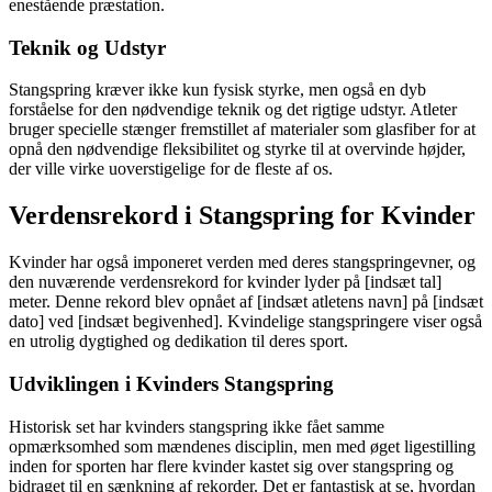
enestående præstation.
Teknik og Udstyr
Stangspring kræver ikke kun fysisk styrke, men også en dyb
forståelse for den nødvendige teknik og det rigtige udstyr. Atleter
bruger specielle stænger fremstillet af materialer som glasfiber for at
opnå den nødvendige fleksibilitet og styrke til at overvinde højder,
der ville virke uoverstigelige for de fleste af os.
Verdensrekord i Stangspring for Kvinder
Kvinder har også imponeret verden med deres stangspringevner, og
den nuværende verdensrekord for kvinder lyder på [indsæt tal]
meter. Denne rekord blev opnået af [indsæt atletens navn] på [indsæt
dato] ved [indsæt begivenhed]. Kvindelige stangspringere viser også
en utrolig dygtighed og dedikation til deres sport.
Udviklingen i Kvinders Stangspring
Historisk set har kvinders stangspring ikke fået samme
opmærksomhed som mændenes disciplin, men med øget ligestilling
inden for sporten har flere kvinder kastet sig over stangspring og
bidraget til en sænkning af rekorder. Det er fantastisk at se, hvordan