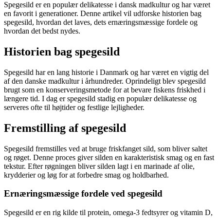
Spegesild er en populær delikatesse i dansk madkultur og har været
en favorit i generationer. Denne artikel vil udforske historien bag
spegesild, hvordan det laves, dets ernæringsmæssige fordele og
hvordan det bedst nydes.
Historien bag spegesild
Spegesild har en lang historie i Danmark og har været en vigtig del
af den danske madkultur i århundreder. Oprindeligt blev spegesild
brugt som en konserveringsmetode for at bevare fiskens friskhed i
længere tid. I dag er spegesild stadig en populær delikatesse og
serveres ofte til højtider og festlige lejligheder.
Fremstilling af spegesild
Spegesild fremstilles ved at bruge friskfanget sild, som bliver saltet
og røget. Denne proces giver silden en karakteristisk smag og en fast
tekstur. Efter røgningen bliver silden lagt i en marinade af olie,
krydderier og løg for at forbedre smag og holdbarhed.
Ernæringsmæssige fordele ved spegesild
Spegesild er en rig kilde til protein, omega-3 fedtsyrer og vitamin D,