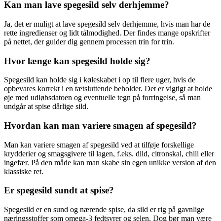
Kan man lave spegesild selv derhjemme?
Ja, det er muligt at lave spegesild selv derhjemme, hvis man har de
rette ingredienser og lidt tålmodighed. Der findes mange opskrifter
på nettet, der guider dig gennem processen trin for trin.
Hvor længe kan spegesild holde sig?
Spegesild kan holde sig i køleskabet i op til flere uger, hvis de
opbevares korrekt i en tætsluttende beholder. Det er vigtigt at holde
øje med udløbsdatoen og eventuelle tegn på forringelse, så man
undgår at spise dårlige sild.
Hvordan kan man variere smagen af spegesild?
Man kan variere smagen af spegesild ved at tilføje forskellige
krydderier og smagsgivere til lagen, f.eks. dild, citronskal, chili eller
ingefær. På den måde kan man skabe sin egen unikke version af den
klassiske ret.
Er spegesild sundt at spise?
Spegesild er en sund og nærende spise, da sild er rig på gavnlige
næringsstoffer som omega-3 fedtsyrer og selen. Dog bør man være