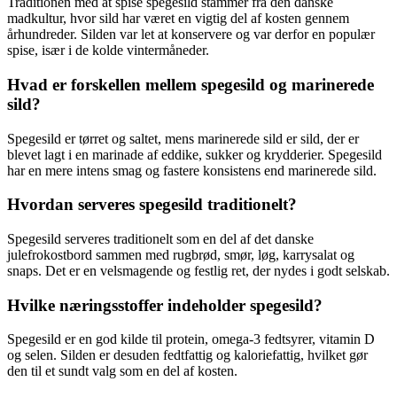
Traditionen med at spise spegesild stammer fra den danske
madkultur, hvor sild har været en vigtig del af kosten gennem
århundreder. Silden var let at konservere og var derfor en populær
spise, især i de kolde vintermåneder.
Hvad er forskellen mellem spegesild og marinerede
sild?
Spegesild er tørret og saltet, mens marinerede sild er sild, der er
blevet lagt i en marinade af eddike, sukker og krydderier. Spegesild
har en mere intens smag og fastere konsistens end marinerede sild.
Hvordan serveres spegesild traditionelt?
Spegesild serveres traditionelt som en del af det danske
julefrokostbord sammen med rugbrød, smør, løg, karrysalat og
snaps. Det er en velsmagende og festlig ret, der nydes i godt selskab.
Hvilke næringsstoffer indeholder spegesild?
Spegesild er en god kilde til protein, omega-3 fedtsyrer, vitamin D
og selen. Silden er desuden fedtfattig og kaloriefattig, hvilket gør
den til et sundt valg som en del af kosten.