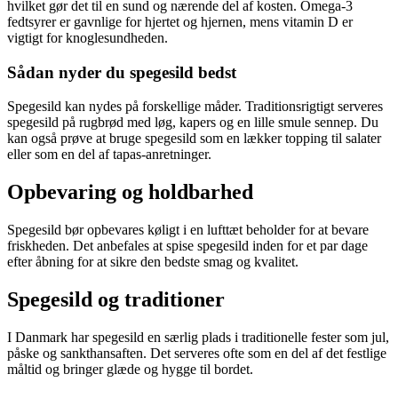
hvilket gør det til en sund og nærende del af kosten. Omega-3
fedtsyrer er gavnlige for hjertet og hjernen, mens vitamin D er
vigtigt for knoglesundheden.
Sådan nyder du spegesild bedst
Spegesild kan nydes på forskellige måder. Traditionsrigtigt serveres
spegesild på rugbrød med løg, kapers og en lille smule sennep. Du
kan også prøve at bruge spegesild som en lækker topping til salater
eller som en del af tapas-anretninger.
Opbevaring og holdbarhed
Spegesild bør opbevares køligt i en lufttæt beholder for at bevare
friskheden. Det anbefales at spise spegesild inden for et par dage
efter åbning for at sikre den bedste smag og kvalitet.
Spegesild og traditioner
I Danmark har spegesild en særlig plads i traditionelle fester som jul,
påske og sankthansaften. Det serveres ofte som en del af det festlige
måltid og bringer glæde og hygge til bordet.