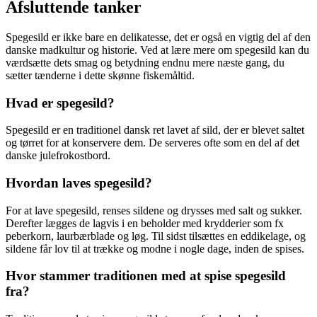
Afsluttende tanker
Spegesild er ikke bare en delikatesse, det er også en vigtig del af den
danske madkultur og historie. Ved at lære mere om spegesild kan du
værdsætte dets smag og betydning endnu mere næste gang, du
sætter tænderne i dette skønne fiskemåltid.
Hvad er spegesild?
Spegesild er en traditionel dansk ret lavet af sild, der er blevet saltet
og tørret for at konservere dem. De serveres ofte som en del af det
danske julefrokostbord.
Hvordan laves spegesild?
For at lave spegesild, renses sildene og drysses med salt og sukker.
Derefter lægges de lagvis i en beholder med krydderier som fx
peberkorn, laurbærblade og løg. Til sidst tilsættes en eddikelage, og
sildene får lov til at trække og modne i nogle dage, inden de spises.
Hvor stammer traditionen med at spise spegesild
fra?