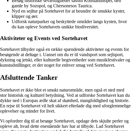
Besøg historiske seværdigheder såsom Konstantinopel, den
gamle by Sozopol, og Chersonesos Taurica.
Nyd en sejltur på Sortehavet for at beundre de smukke kyster,
klipper og øer.
Udforsk naturparker og beskyttede områder langs kysten, hvor
du kan opleve Sortehavets unikke biodiversitet.
Aktiviteter og Events ved Sortehavet
Sortehavet tilbyder også en række spændende aktiviteter og events for
besøgende at deltage i. Uanset om du er til vandsport som sejlsport,
dykning og jetski, eller kulturelle begivenheder som musikfestivaler og
kunstudstillinger, er der noget for enhver smag ved Sortehavet.
Afsluttende Tanker
Sortehavet er ikke blot et smukt naturområde, men også et sted med
stor historisk og kulturel betydning. Ved at udforske Sortehavet kan du
dykke ned i Europas ædle skat af skønhed, mangfoldighed og historie.
En rejse til Sortehavet vil helt sikkert efterlade dig med uforglemmelige
oplevelser og minder for livet.
Vi opfordrer dig til at besøge Sortehavet, opdage dets skjulte perler og
opleve alt, hvad dette enestående hav har at tilbyde. Lad Sortehavet