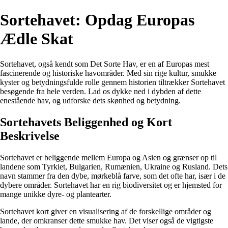
Sortehavet: Opdag Europas
Ædle Skat
Sortehavet, også kendt som Det Sorte Hav, er en af Europas mest
fascinerende og historiske havområder. Med sin rige kultur, smukke
kyster og betydningsfulde rolle gennem historien tiltrækker Sortehavet
besøgende fra hele verden. Lad os dykke ned i dybden af dette
enestående hav, og udforske dets skønhed og betydning.
Sortehavets Beliggenhed og Kort
Beskrivelse
Sortehavet er beliggende mellem Europa og Asien og grænser op til
landene som Tyrkiet, Bulgarien, Rumænien, Ukraine og Rusland. Dets
navn stammer fra den dybe, mørkeblå farve, som det ofte har, især i de
dybere områder. Sortehavet har en rig biodiversitet og er hjemsted for
mange unikke dyre- og plantearter.
Sortehavet kort giver en visualisering af de forskellige områder og
lande, der omkranser dette smukke hav. Det viser også de vigtigste