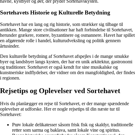
havne, kystbyer og øer, der pryder Sortehavskysten.
Sortehavets Historie og Kulturelle Betydning
Sortehavet har en lang og rig historie, som strækker sig tilbage til
antikken. Mange store civilisationer har haft forbindelse til Sortehavet,
herunder grækere, romere, byzantinere og osmannere. Havet har spillet
en afgørende rolle i handel, kulturudveksling og politik gennem
årtusinder.
Den kulturelle betydning af Sortehavet afspejles i de mange smukke
byer og landsbyer langs kysten, der har en unik arkitektur, gastronomi
og traditioner. Sortehavet er også kendt for sine musikalske og
kunstneriske indflydelser, der vidner om den mangfoldighed, der findes
i regionen.
Rejsetips og Oplevelser ved Sortehavet
Hvis du planlægger en rejse til Sortehavet, er der mange spændende
oplevelser at udforske. Her er nogle rejsetips til din næste tur til
Sortehavet:
Prøv lokale delikatesser såsom frisk fisk og skaldyr, traditionelle
retter som sarma og baklava, samt lokale vine og spiritus.