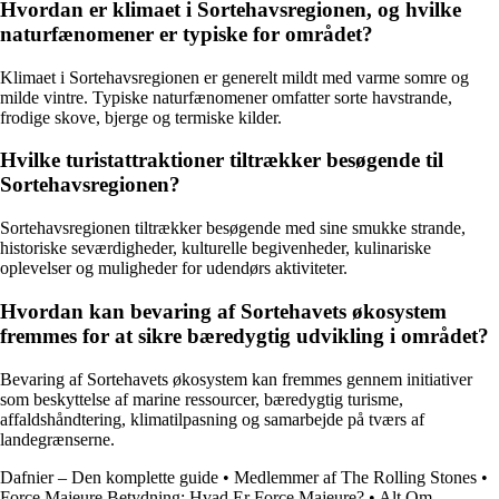
Hvordan er klimaet i Sortehavsregionen, og hvilke
naturfænomener er typiske for området?
Klimaet i Sortehavsregionen er generelt mildt med varme somre og
milde vintre. Typiske naturfænomener omfatter sorte havstrande,
frodige skove, bjerge og termiske kilder.
Hvilke turistattraktioner tiltrækker besøgende til
Sortehavsregionen?
Sortehavsregionen tiltrækker besøgende med sine smukke strande,
historiske seværdigheder, kulturelle begivenheder, kulinariske
oplevelser og muligheder for udendørs aktiviteter.
Hvordan kan bevaring af Sortehavets økosystem
fremmes for at sikre bæredygtig udvikling i området?
Bevaring af Sortehavets økosystem kan fremmes gennem initiativer
som beskyttelse af marine ressourcer, bæredygtig turisme,
affaldshåndtering, klimatilpasning og samarbejde på tværs af
landegrænserne.
Dafnier – Den komplette guide
•
Medlemmer af The Rolling Stones
•
Force Majeure Betydning: Hvad Er Force Majeure?
•
Alt Om