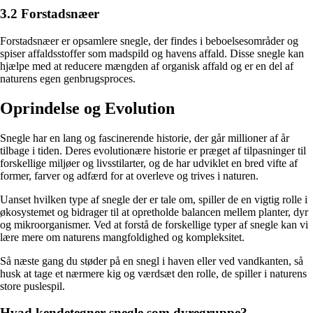
3.2 Forstadsnæer
Forstadsnæer er opsamlere snegle, der findes i beboelsesområder og
spiser affaldsstoffer som madspild og havens affald. Disse snegle kan
hjælpe med at reducere mængden af organisk affald og er en del af
naturens egen genbrugsproces.
Oprindelse og Evolution
Snegle har en lang og fascinerende historie, der går millioner af år
tilbage i tiden. Deres evolutionære historie er præget af tilpasninger til
forskellige miljøer og livsstilarter, og de har udviklet en bred vifte af
former, farver og adfærd for at overleve og trives i naturen.
Uanset hvilken type af snegle der er tale om, spiller de en vigtig rolle i
økosystemet og bidrager til at opretholde balancen mellem planter, dyr
og mikroorganismer. Ved at forstå de forskellige typer af snegle kan vi
lære mere om naturens mangfoldighed og kompleksitet.
Så næste gang du støder på en snegl i haven eller ved vandkanten, så
husk at tage et nærmere kig og værdsæt den rolle, de spiller i naturens
store puslespil.
Hvad kendetegner snegle som dyregruppe?