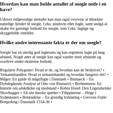
Hvordan kan man holde antallet af snegle nede i en
have?
Udover miljøvenlige metoder kan man også overveje at tiltrække
naturlige fjender til snegle, f.eks. pindsvin eller fugle, samt undgå at
skabe for gunstige forhold for snegle, som f.eks. fugtige og
skyggefulde områder.
Hvilke andre interessante fakta er der om snegle?
Snegle har en utrolig god lugtesans og kan registrere lugte på lang
afstand. Nogle arter af snegle kan også vandre store afstande og
overleve under ekstreme forhold.
Regulære Polygoner: Hvad er de, og hvordan kan de beskrives?
•
Trekantshandlen: Hvad er trekantshandel og hvordan fungerer det?
•
Måger: En guide til mågefugle i Danmark
•
Bismarck – En
Dybdegående Analyse af Otto von Bismarck
•
Berlinmuren: En
historie om adskillelse og modstand
•
Robin Hood: Den Legendariske
Skovhugger
•
Alt om danske spætter
•
Filippinerne – Ørige i
Sydøstasien
•
Betændelse – En grundig forklaring
•
Grevens Fejde:
Borgerkrig i Danmark 1534-36
•