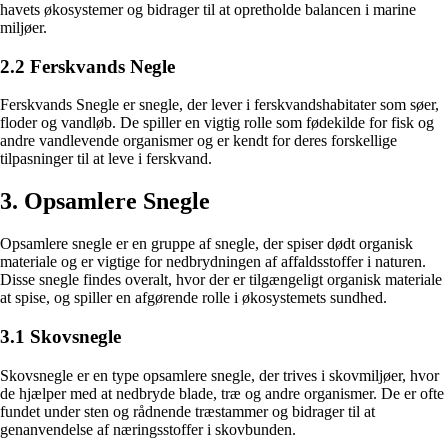
havets økosystemer og bidrager til at opretholde balancen i marine
miljøer.
2.2 Ferskvands Negle
Ferskvands Snegle er snegle, der lever i ferskvandshabitater som søer,
floder og vandløb. De spiller en vigtig rolle som fødekilde for fisk og
andre vandlevende organismer og er kendt for deres forskellige
tilpasninger til at leve i ferskvand.
3. Opsamlere Snegle
Opsamlere snegle er en gruppe af snegle, der spiser dødt organisk
materiale og er vigtige for nedbrydningen af affaldsstoffer i naturen.
Disse snegle findes overalt, hvor der er tilgængeligt organisk materiale
at spise, og spiller en afgørende rolle i økosystemets sundhed.
3.1 Skovsnegle
Skovsnegle er en type opsamlere snegle, der trives i skovmiljøer, hvor
de hjælper med at nedbryde blade, træ og andre organismer. De er ofte
fundet under sten og rådnende træstammer og bidrager til at
genanvendelse af næringsstoffer i skovbunden.