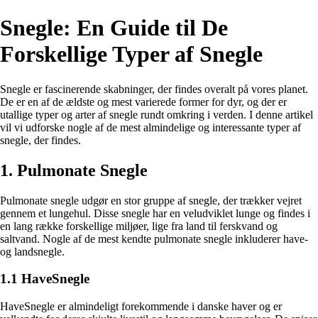
Snegle: En Guide til De
Forskellige Typer af Snegle
Snegle er fascinerende skabninger, der findes overalt på vores planet.
De er en af de ældste og mest varierede former for dyr, og der er
utallige typer og arter af snegle rundt omkring i verden. I denne artikel
vil vi udforske nogle af de mest almindelige og interessante typer af
snegle, der findes.
1. Pulmonate Snegle
Pulmonate snegle udgør en stor gruppe af snegle, der trækker vejret
gennem et lungehul. Disse snegle har en veludviklet lunge og findes i
en lang række forskellige miljøer, lige fra land til ferskvand og
saltvand. Nogle af de mest kendte pulmonate snegle inkluderer have-
og landsnegle.
1.1 HaveSnegle
HaveSnegle er almindeligt forekommende i danske haver og er