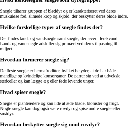
Snegle tilhører gruppen af bløddyr og er karakteriseret ved deres
muskuløse fod, slimede krop og skjold, der beskytter deres bløde indre.
Hvilke forskellige typer af snegle findes der?
Der findes land- og vandsnegle samt snegle, der lever i ferskvand.
Land- og vandsnegle adskiller sig primært ved deres tilpasning til
miljøet.
Hvordan formerer snegle sig?
De fleste snegle er hermafroditter, hvilket betyder, at de har både
mandlige og kvindelige kønsorganer. De parrer sig ved at udveksle
sædceller og kan lægge æg eller føde levende unger.
Hvad spiser snegle?
Snegle er planteædere og kan lide at æde blade, blomster og frugt.
Nogle snegle kan dog også være rovdyr og spise andre snegle eller
smådyr.
Hvordan beskytter snegle sig mod rovdyr?