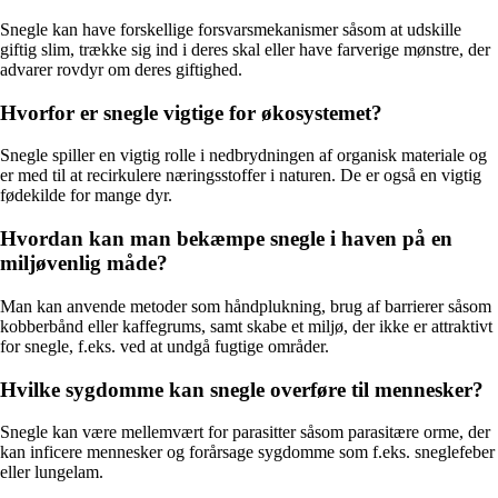
Snegle kan have forskellige forsvarsmekanismer såsom at udskille
giftig slim, trække sig ind i deres skal eller have farverige mønstre, der
advarer rovdyr om deres giftighed.
Hvorfor er snegle vigtige for økosystemet?
Snegle spiller en vigtig rolle i nedbrydningen af organisk materiale og
er med til at recirkulere næringsstoffer i naturen. De er også en vigtig
fødekilde for mange dyr.
Hvordan kan man bekæmpe snegle i haven på en
miljøvenlig måde?
Man kan anvende metoder som håndplukning, brug af barrierer såsom
kobberbånd eller kaffegrums, samt skabe et miljø, der ikke er attraktivt
for snegle, f.eks. ved at undgå fugtige områder.
Hvilke sygdomme kan snegle overføre til mennesker?
Snegle kan være mellemvært for parasitter såsom parasitære orme, der
kan inficere mennesker og forårsage sygdomme som f.eks. sneglefeber
eller lungelam.