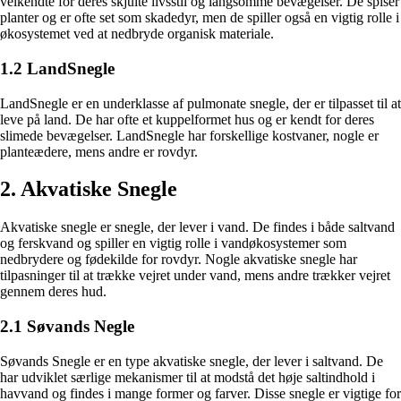
velkendte for deres skjulte livsstil og langsomme bevægelser. De spiser
planter og er ofte set som skadedyr, men de spiller også en vigtig rolle i
økosystemet ved at nedbryde organisk materiale.
1.2 LandSnegle
LandSnegle er en underklasse af pulmonate snegle, der er tilpasset til at
leve på land. De har ofte et kuppelformet hus og er kendt for deres
slimede bevægelser. LandSnegle har forskellige kostvaner, nogle er
planteædere, mens andre er rovdyr.
2. Akvatiske Snegle
Akvatiske snegle er snegle, der lever i vand. De findes i både saltvand
og ferskvand og spiller en vigtig rolle i vandøkosystemer som
nedbrydere og fødekilde for rovdyr. Nogle akvatiske snegle har
tilpasninger til at trække vejret under vand, mens andre trækker vejret
gennem deres hud.
2.1 Søvands Negle
Søvands Snegle er en type akvatiske snegle, der lever i saltvand. De
har udviklet særlige mekanismer til at modstå det høje saltindhold i
havvand og findes i mange former og farver. Disse snegle er vigtige for