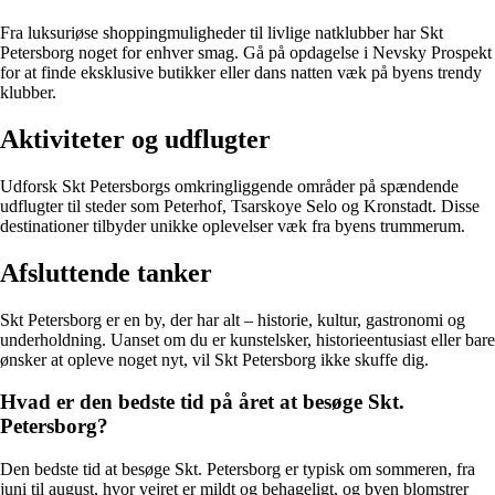
Fra luksuriøse shoppingmuligheder til livlige natklubber har Skt
Petersborg noget for enhver smag. Gå på opdagelse i Nevsky Prospekt
for at finde eksklusive butikker eller dans natten væk på byens trendy
klubber.
Aktiviteter og udflugter
Udforsk Skt Petersborgs omkringliggende områder på spændende
udflugter til steder som Peterhof, Tsarskoye Selo og Kronstadt. Disse
destinationer tilbyder unikke oplevelser væk fra byens trummerum.
Afsluttende tanker
Skt Petersborg er en by, der har alt – historie, kultur, gastronomi og
underholdning. Uanset om du er kunstelsker, historieentusiast eller bare
ønsker at opleve noget nyt, vil Skt Petersborg ikke skuffe dig.
Hvad er den bedste tid på året at besøge Skt.
Petersborg?
Den bedste tid at besøge Skt. Petersborg er typisk om sommeren, fra
juni til august, hvor vejret er mildt og behageligt, og byen blomstrer