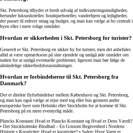
Skt. Petersborg tilbyder et bredt udvalg af indkvarteringsmuligheder,
herunder luksushoteller, boutiquehoteller, vandrehjem og lejligheder,
der passer til enhver smag og budget, og man kan vælge at bo centralt i
byen eller i mere rolige områder.
Hvordan er sikkerheden i Skt. Petersborg for turister?
Generelt er Skt. Petersborg en sikker by for turister, men det anbefales
altid at være opmærksom på sine ejendele og undgå øde områder om
natten for at undgå eventuelle problemer, ligesom man bør følge de
almindelige sikkerhedsforanstaltninger.
Hvordan er forbindelserne til Skt. Petersborg fra
Danmark?
Der er direkte flyforbindelser mellem København og Skt. Petersborg,
og man kan også vælge at rejse med tog eller bus gennem andre
europæiske byer som Helsinki eller Stockholm for at komme til Skt.
Petersborg på en mere eventyrlig måde.
Plancks Konstant: Hvad er Plancks Konstant og Hvad er Dens Værdi?
•
Det Stockholmske Blodbad – En Grusom Begivenhed i Nordens
Historie
•
Kreativitet: Hvad er kreativitet?
•
Solen: Hvor Varm er