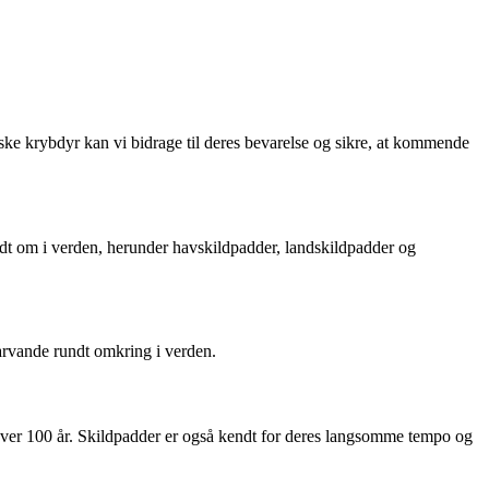
iske krybdyr kan vi bidrage til deres bevarelse og sikre, at kommende
ndt om i verden, herunder havskildpadder, landskildpadder og
farvande rundt omkring i verden.
 i over 100 år. Skildpadder er også kendt for deres langsomme tempo og