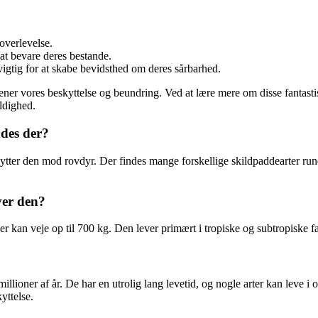
overlevelse.
at bevare deres bestande.
igtig for at skabe bevidsthed om deres sårbarhed.
tjener vores beskyttelse og beundring. Ved at lære mere om disse fantast
ldighed.
ndes der?
kytter den mod rovdyr. Der findes mange forskellige skildpaddearter ru
ver den?
er kan veje op til 700 kg. Den lever primært i tropiske og subtropiske 
millioner af år. De har en utrolig lang levetid, og nogle arter kan leve
yttelse.