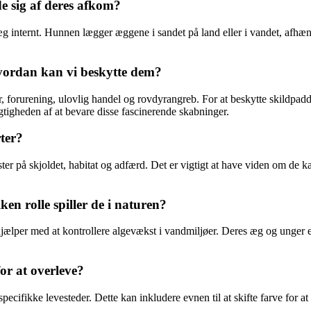
e sig af deres afkom?
 internt. Hunnen lægger æggene i sandet på land eller i vandet, afhæng
 hvordan kan vi beskytte dem?
r, forurening, ulovlig handel og rovdyrangreb. For at beskytte skildpadd
tigheden af at bevare disse fascinerende skabninger.
ter?
nster på skjoldet, habitat og adfærd. Det er vigtigt at have viden om de 
en rolle spiller de i naturen?
jælper med at kontrollere algevækst i vandmiljøer. Deres æg og unger er 
for at overleve?
specifikke levesteder. Dette kan inkludere evnen til at skifte farve for at