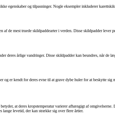
 unikke egenskaber og tilpasninger. Nogle eksempler inkluderer karetts
n af de mest truede skildpaddearter i verden. Disse skildpadder lever pr
der deres årlige vandringer. Disse skildpadder kan beundres, når de lægg
øer og er kendt for deres evne til at grave dybe huler for at beskytte si
betyder, at deres kropstemperatur varierer afhængigt af omgivelserne. D
lange levetid, der kan strække sig over flere årtier.