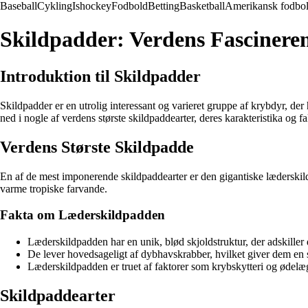
Baseball
Cykling
Ishockey
Fodbold
Betting
Basketball
Amerikansk fodbo
Skildpadder: Verdens Fascinere
Introduktion til Skildpadder
Skildpadder er en utrolig interessant og varieret gruppe af krybdyr, der h
ned i nogle af verdens største skildpaddearter, deres karakteristika og 
Verdens Største Skildpadde
En af de mest imponerende skildpaddearter er den gigantiske læderskildp
varme tropiske farvande.
Fakta om Læderskildpadden
Læderskildpadden har en unik, blød skjoldstruktur, der adskiller 
De lever hovedsageligt af dybhavskrabber, hvilket giver dem en s
Læderskildpadden er truet af faktorer som krybskytteri og ødelægg
Skildpaddearter