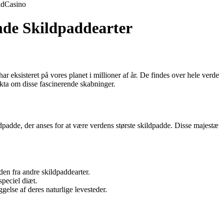
ld
Casino
nde Skildpaddearter
ar eksisteret på vores planet i millioner af år. De findes over hele verde
fakta om disse fascinerende skabninger.
adde, der anses for at være verdens største skildpadde. Disse majestæti
den fra andre skildpaddearter.
peciel diæt.
else af deres naturlige levesteder.