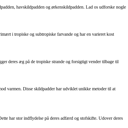
kildpadden, havskildpadden og ørkenskildpadden. Lad os udforske nogle
imært i tropiske og subtropiske farvande og har en varieret kost
er deres æg på de tropiske strande og forsigtigt vender tilbage til
g mod varmen. Disse skildpadder har udviklet unikke metoder til at
ette har stor indflydelse på deres adfærd og stofskifte. Udover deres