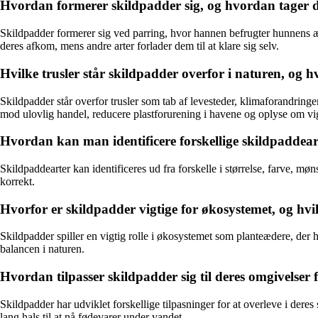
Hvordan formerer skildpadder sig, og hvordan tager d
Skildpadder formerer sig ved parring, hvor hannen befrugter hunnens æg
deres afkom, mens andre arter forlader dem til at klare sig selv.
Hvilke trusler står skildpadder overfor i naturen, og
Skildpadder står overfor trusler som tab af levesteder, klimaforandringe
mod ulovlig handel, reducere plastforurening i havene og oplyse om vig
Hvordan kan man identificere forskellige skildpaddear
Skildpaddearter kan identificeres ud fra forskelle i størrelse, farve, mø
korrekt.
Hvorfor er skildpadder vigtige for økosystemet, og hvilk
Skildpadder spiller en vigtig rolle i økosystemet som planteædere, der h
balancen i naturen.
Hvordan tilpasser skildpadder sig til deres omgivelser 
Skildpadder har udviklet forskellige tilpasninger for at overleve i deres 
lang hals til at nå fødevarer under vandet.