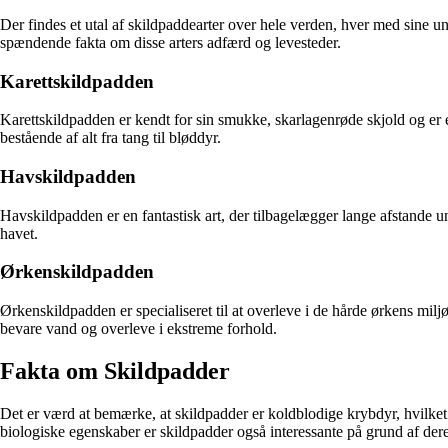
Der findes et utal af skildpaddearter over hele verden, hver med sine
spændende fakta om disse arters adfærd og levesteder.
Karettskildpadden
Karettskildpadden er kendt for sin smukke, skarlagenrøde skjold og er e
bestående af alt fra tang til bløddyr.
Havskildpadden
Havskildpadden er en fantastisk art, der tilbagelægger lange afstande un
havet.
Ørkenskildpadden
Ørkenskildpadden er specialiseret til at overleve i de hårde ørkens milj
bevare vand og overleve i ekstreme forhold.
Fakta om Skildpadder
Det er værd at bemærke, at skildpadder er koldblodige krybdyr, hvilket 
biologiske egenskaber er skildpadder også interessante på grund af deres 