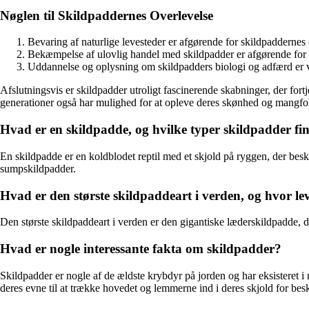
Nøglen til Skildpaddernes Overlevelse
Bevaring af naturlige levesteder er afgørende for skildpaddernes 
Bekæmpelse af ulovlig handel med skildpadder er afgørende for 
Uddannelse og oplysning om skildpadders biologi og adfærd er v
Afslutningsvis er skildpadder utroligt fascinerende skabninger, der for
generationer også har mulighed for at opleve deres skønhed og mangfo
Hvad er en skildpadde, og hvilke typer skildpadder fi
En skildpadde er en koldblodet reptil med et skjold på ryggen, der bes
sumpskildpadder.
Hvad er den største skildpaddeart i verden, og hvor le
Den største skildpaddeart i verden er den gigantiske læderskildpadde, d
Hvad er nogle interessante fakta om skildpadder?
Skildpadder er nogle af de ældste krybdyr på jorden og har eksisteret i 
deres evne til at trække hovedet og lemmerne ind i deres skjold for besk