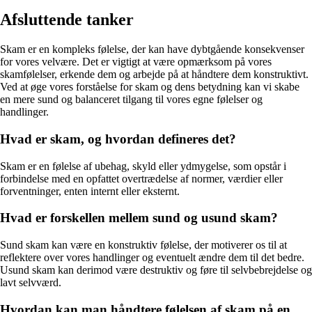
Afsluttende tanker
Skam er en kompleks følelse, der kan have dybtgående konsekvenser
for vores velvære. Det er vigtigt at være opmærksom på vores
skamfølelser, erkende dem og arbejde på at håndtere dem konstruktivt.
Ved at øge vores forståelse for skam og dens betydning kan vi skabe
en mere sund og balanceret tilgang til vores egne følelser og
handlinger.
Hvad er skam, og hvordan defineres det?
Skam er en følelse af ubehag, skyld eller ydmygelse, som opstår i
forbindelse med en opfattet overtrædelse af normer, værdier eller
forventninger, enten internt eller eksternt.
Hvad er forskellen mellem sund og usund skam?
Sund skam kan være en konstruktiv følelse, der motiverer os til at
reflektere over vores handlinger og eventuelt ændre dem til det bedre.
Usund skam kan derimod være destruktiv og føre til selvbebrejdelse og
lavt selvværd.
Hvordan kan man håndtere følelsen af skam på en