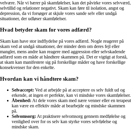
velvære. Når vi bærer på skamfølelser, kan det påvirke vores selvværd,
selvtillid og relationer negativt. Skam kan føre til isolation, angst og
depression, da vi forsøger at skjule vores sande selv eller undgå
situationer, der udløser skamfølelser.
Hvad betyder skam for vores adfærd?
Skam kan have stor indflydelse på vores adfærd. Nogle reagerer på
skam ved at undgå situationer, der minder dem om deres fejl eller
mangler, mens andre kan reagere med aggression eller selvskadende
adfærd som en måde at håndtere skammen på. Det er vigtigt at forstå,
at skam kan manifestere sig på forskellige måder og have forskellige
konsekvenser for den enkelte.
Hvordan kan vi håndtere skam?
Selvaccept:
Ved at arbejde på at acceptere os selv fuldt ud og
erkende, at ingen er perfekte, kan vi mindske vores skamfølelser.
Åbenhed:
At dele vores skam med nære venner eller en terapeut
kan være en effektiv måde at bearbejde og mindske skammen
på.
Selvomsorg:
At praktisere selvomsorg gennem medfølelse og
venlighed over for os selv kan styrke vores selvfølelse og
mindske skam.