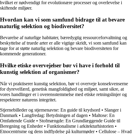
hvilket er nødvendigt for evolutionære processer og overlevelse i
skiftende miljøer.
Hvordan kan vi som samfund bidrage til at bevare
naturlig selektion og biodiversitet?
Bevarelse af naturlige habitater, bæredygtig ressourceforvaltning og
beskyttelse af truede arter er alle vigtige skridt, vi som samfund kan
tage for at støtte naturlig selektion og bevare biodiversiteten for
kommende generationer.
Hvilke etiske overvejelser bør vi have i forhold til
kunstig selektion af organismer?
Når vi praktiserer kunstig selektion, bør vi overveje konsekvenserne
for dyrevelfærd, genetisk mangfoldighed og miljøet, samt sikre, at
vores handlinger er i overensstemmelse med etiske retningslinjer og
respekterer naturens integritet.
Stjernebilleder og stjernenavne: En guide til krydsord
•
Slanger i
Danmark
•
Langfredag: Betydningen af dagen
•
Maltose: En
Omfattende Guide
•
Stofmængde: En Grundlæggende Guide til
Beregning og Enheder
•
Funktionalisme i arkitekturhistorien
•
Etnocentrisme og dens indflydelse på kulturmøder
•
Cellulose – Hvad