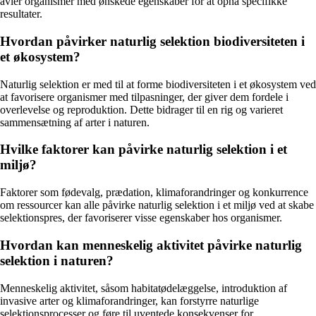
avler organismer med ønskede egenskaber for at opnå specifikke
resultater.
Hvordan påvirker naturlig selektion biodiversiteten i
et økosystem?
Naturlig selektion er med til at forme biodiversiteten i et økosystem ved
at favorisere organismer med tilpasninger, der giver dem fordele i
overlevelse og reproduktion. Dette bidrager til en rig og varieret
sammensætning af arter i naturen.
Hvilke faktorer kan påvirke naturlig selektion i et
miljø?
Faktorer som fødevalg, prædation, klimaforandringer og konkurrence
om ressourcer kan alle påvirke naturlig selektion i et miljø ved at skabe
selektionspres, der favoriserer visse egenskaber hos organismer.
Hvordan kan menneskelig aktivitet påvirke naturlig
selektion i naturen?
Menneskelig aktivitet, såsom habitatødelæggelse, introduktion af
invasive arter og klimaforandringer, kan forstyrre naturlige
selektionsprocesser og føre til uventede konsekvenser for