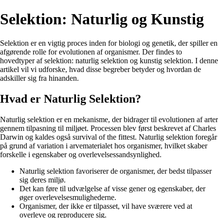
Selektion: Naturlig og Kunstig
Selektion er en vigtig proces inden for biologi og genetik, der spiller en
afgørende rolle for evolutionen af organismer. Der findes to
hovedtyper af selektion: naturlig selektion og kunstig selektion. I denne
artikel vil vi udforske, hvad disse begreber betyder og hvordan de
adskiller sig fra hinanden.
Hvad er Naturlig Selektion?
Naturlig selektion er en mekanisme, der bidrager til evolutionen af arter
gennem tilpasning til miljøet. Processen blev først beskrevet af Charles
Darwin og kaldes også survival of the fittest. Naturlig selektion foregår
på grund af variation i arvematerialet hos organismer, hvilket skaber
forskelle i egenskaber og overlevelsessandsynlighed.
Naturlig selektion favoriserer de organismer, der bedst tilpasser
sig deres miljø.
Det kan føre til udvælgelse af visse gener og egenskaber, der
øger overlevelsesmulighederne.
Organismer, der ikke er tilpasset, vil have sværere ved at
overleve og reproducere sig.