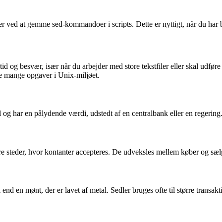
 ved at gemme sed-kommandoer i scripts. Dette er nyttigt, når du har br
or tid og besvær, især når du arbejder med store tekstfiler eller skal u
re mange opgaver i Unix-miljøet.
l og har en pålydende værdi, udstedt af en centralbank eller en regering
ndre steder, hvor kontanter accepteres. De udveksles mellem køber og sæl
 end en mønt, der er lavet af metal. Sedler bruges ofte til større transa