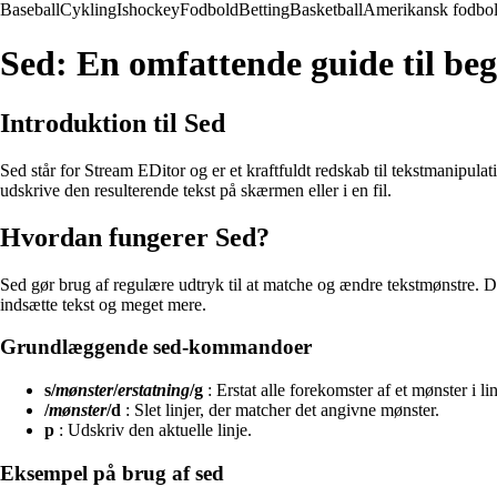
Baseball
Cykling
Ishockey
Fodbold
Betting
Basketball
Amerikansk fodbo
Sed: En omfattende guide til be
Introduktion til Sed
Sed står for Stream EDitor og er et kraftfuldt redskab til tekstmanipula
udskrive den resulterende tekst på skærmen eller i en fil.
Hvordan fungerer Sed?
Sed gør brug af regulære udtryk til at matche og ændre tekstmønstre. Dett
indsætte tekst og meget mere.
Grundlæggende sed-kommandoer
s/
mønster
/
erstatning
/g
: Erstat alle forekomster af et mønster i l
/
mønster
/d
: Slet linjer, der matcher det angivne mønster.
p
: Udskriv den aktuelle linje.
Eksempel på brug af sed