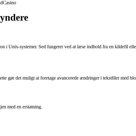
ld
Casino
gyndere
tion i Unix-systemer. Sed fungerer ved at læse indhold fra en kildefil el
e gør det muligt at foretage avancerede ændringer i tekstfiler med blot f
injen med en erstatning.