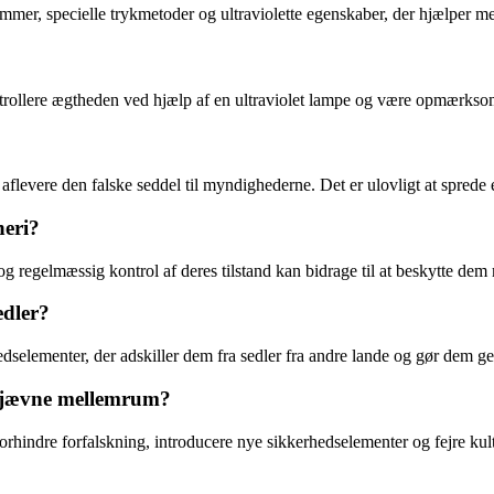
er, specielle trykmetoder og ultraviolette egenskaber, der hjælper med 
trollere ægtheden ved hjælp af en ultraviolet lampe og være opmærksom
aflevere den falske seddel til myndighederne. Det er ulovligt at sprede 
neri?
og regelmæssig kontrol af deres tilstand kan bidrage til at beskytte dem
edler?
edselementer, der adskiller dem fra sedler fra andre lande og gør dem g
d jævne mellemrum?
hindre forfalskning, introducere nye sikkerhedselementer og fejre kultu