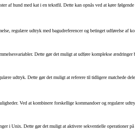
mster af hund med kat i en tekstfil. Dette kan opnås ved at køre følgen
melse, regulære udtryk med bagudreferencer og betinget udførelse af 
elsesvariabler. Dette gør det muligt at udføre komplekse ændringer b
lære udtryk. Dette gør det muligt at referere til tidligere matchede dele
og muligheder. Ved at kombinere forskellige kommandoer og regulære udtr
r i Unix. Dette gør det muligt at aktivere sekventielle operationer på t