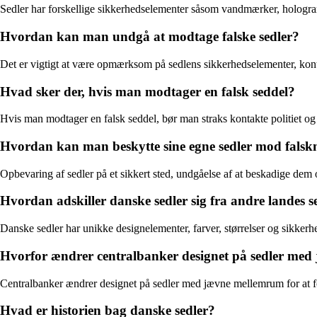
Sedler har forskellige sikkerhedselementer såsom vandmærker, hologramm
Hvordan kan man undgå at modtage falske sedler?
Det er vigtigt at være opmærksom på sedlens sikkerhedselementer, kon
Hvad sker der, hvis man modtager en falsk seddel?
Hvis man modtager en falsk seddel, bør man straks kontakte politiet og 
Hvordan kan man beskytte sine egne sedler mod falsk
Opbevaring af sedler på et sikkert sted, undgåelse af at beskadige dem 
Hvordan adskiller danske sedler sig fra andre landes s
Danske sedler har unikke designelementer, farver, størrelser og sikkerh
Hvorfor ændrer centralbanker designet på sedler me
Centralbanker ændrer designet på sedler med jævne mellemrum for at for
Hvad er historien bag danske sedler?