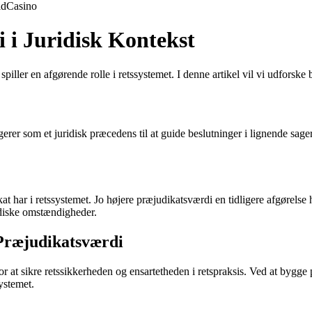
ld
Casino
 i Juridisk Kontekst
piller en afgørende rolle i retssystemet. I denne artikel vil vi udforske 
ungerer som et juridisk præcedens til at guide beslutninger i lignende sage
 har i retssystemet. Jo højere præjudikatsværdi en tidligere afgørelse har
idiske omstændigheder.
 Præjudikatsværdi
r at sikre retssikkerheden og ensartetheden i retspraksis. Ved at bygge 
ystemet.