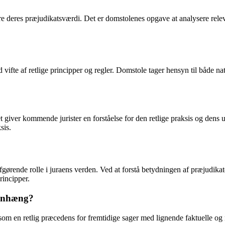
re deres præjudikatsværdi. Det er domstolenes opgave at analysere releva
ed vifte af retlige principper og regler. Domstole tager hensyn til både na
et giver kommende jurister en forståelse for den retlige praksis og dens 
sis.
gørende rolle i juraens verden. Ved at forstå betydningen af præjudikat
principper.
menhæng?
er som en retlig præcedens for fremtidige sager med lignende faktuelle o