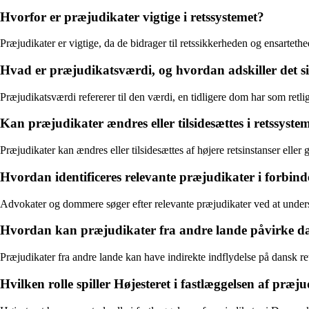
Hvorfor er præjudikater vigtige i retssystemet?
Præjudikater er vigtige, da de bidrager til retssikkerheden og ensarteth
Hvad er præjudikatsværdi, og hvordan adskiller det sig
Præjudikatsværdi refererer til den værdi, en tidligere dom har som retli
Kan præjudikater ændres eller tilsidesættes i retssyste
Præjudikater kan ændres eller tilsidesættes af højere retsinstanser el
Hvordan identificeres relevante præjudikater i forbind
Advokater og dommere søger efter relevante præjudikater ved at undersøg
Hvordan kan præjudikater fra andre lande påvirke da
Præjudikater fra andre lande kan have indirekte indflydelse på dansk ret
Hvilken rolle spiller Højesteret i fastlæggelsen af præ