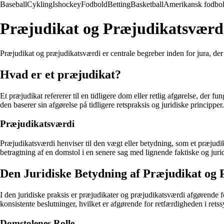
Baseball
Cykling
Ishockey
Fodbold
Betting
Basketball
Amerikansk fodbo
Præjudikat og Præjudikatsværdi
Præjudikat og præjudikatsværdi er centrale begreber inden for jura, der s
Hvad er et præjudikat?
Et præjudikat refererer til en tidligere dom eller retlig afgørelse, der f
den baserer sin afgørelse på tidligere retspraksis og juridiske principper.
Præjudikatsværdi
Præjudikatsværdi henviser til den vægt eller betydning, som et præjudikat
betragtning af en domstol i en senere sag med lignende faktiske og jur
Den Juridiske Betydning af Præjudikat og
I den juridiske praksis er præjudikater og præjudikatsværdi afgørende fo
konsistente beslutninger, hvilket er afgørende for retfærdigheden i retss
Domstolenes Rolle