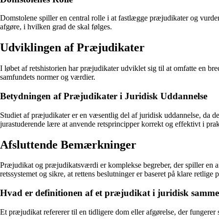
Domstolene spiller en central rolle i at fastlægge præjudikater og vurde
afgøre, i hvilken grad de skal følges.
Udviklingen af Præjudikater
I løbet af retshistorien har præjudikater udviklet sig til at omfatte en br
samfundets normer og værdier.
Betydningen af Præjudikater i Juridisk Uddannelse
Studiet af præjudikater er en væsentlig del af juridisk uddannelse, da d
jurastuderende lære at anvende retsprincipper korrekt og effektivt i prak
Afsluttende Bemærkninger
Præjudikat og præjudikatsværdi er komplekse begreber, der spiller en af
retssystemet og sikre, at rettens beslutninger er baseret på klare retlige 
Hvad er definitionen af et præjudikat i juridisk sam
Et præjudikat refererer til en tidligere dom eller afgørelse, der funger