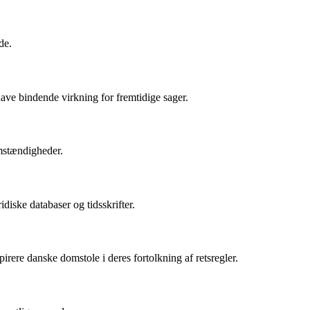
de.
 have bindende virkning for fremtidige sager.
omstændigheder.
iske databaser og tidsskrifter.
irere danske domstole i deres fortolkning af retsregler.