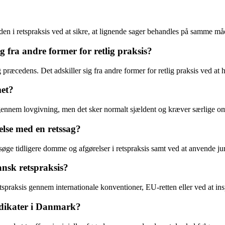
eden i retspraksis ved at sikre, at lignende sager behandles på samme må
 fra andre former for retlig praksis?
g præcedens. Det adskiller sig fra andre former for retlig praksis ved at
met?
ler gennem lovgivning, men det sker normalt sjældent og kræver særlige 
else med en retssag?
e tidligere domme og afgørelser i retspraksis samt ved at anvende jurid
nsk retspraksis?
spraksis gennem internationale konventioner, EU-retten eller ved at insp
judikater i Danmark?