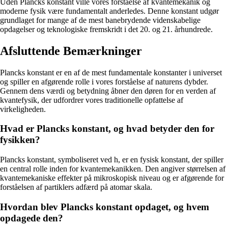
Uden Plancks konstant ville vores forståelse af kvantemekanik og
moderne fysik være fundamentalt anderledes. Denne konstant udgør
grundlaget for mange af de mest banebrydende videnskabelige
opdagelser og teknologiske fremskridt i det 20. og 21. århundrede.
Afsluttende Bemærkninger
Plancks konstant er en af de mest fundamentale konstanter i universet
og spiller en afgørende rolle i vores forståelse af naturens dybder.
Gennem dens værdi og betydning åbner den døren for en verden af
kvantefysik, der udfordrer vores traditionelle opfattelse af
virkeligheden.
Hvad er Plancks konstant, og hvad betyder den for
fysikken?
Plancks konstant, symboliseret ved h, er en fysisk konstant, der spiller
en central rolle inden for kvantemekanikken. Den angiver størrelsen af
kvantemekaniske effekter på mikroskopisk niveau og er afgørende for
forståelsen af partiklers adfærd på atomar skala.
Hvordan blev Plancks konstant opdaget, og hvem
opdagede den?