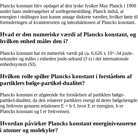
Plancks konstant blev opdaget af den tyske fysiker Max Planck i 1900
under hans undersøgelser af sortlegemestråling. Planck indså, at
energien i strålingen kun kunne antage diskrete værdier, hvilket førte til
formuleringen af kvanteteorien og introduktionen af Plancks konstant.
Hvad er den numeriske værdi af Plancks konstant, og
hvilken enhed måles den i?
Plancks konstant har en numerisk værdi på ca. 6,626 x 10^-34 joule-
sekunder og måles i enheden joule-sekund (J·s) i det internationale
enhedssystem (SI).
Hvilken rolle spiller Plancks konstant i forståelsen af
partiklers bølge-partikel-dualitet?
Plancks konstant er afgørende for forståelsen af partiklers bølge-
partikel-dualitet, da den relaterer partiklers energi til deres bølgelængde
og frekvens gennem relationen E = h·f, hvor E er energien, h er
Plancks konstant og f er frekvensen.
Hvordan påvirker Plancks konstant energiniveauerne
i atomer og molekyler?