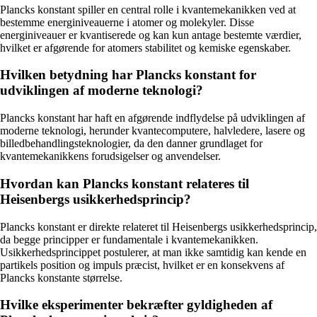
Plancks konstant spiller en central rolle i kvantemekanikken ved at
bestemme energiniveauerne i atomer og molekyler. Disse
energiniveauer er kvantiserede og kan kun antage bestemte værdier,
hvilket er afgørende for atomers stabilitet og kemiske egenskaber.
Hvilken betydning har Plancks konstant for
udviklingen af moderne teknologi?
Plancks konstant har haft en afgørende indflydelse på udviklingen af
moderne teknologi, herunder kvantecomputere, halvledere, lasere og
billedbehandlingsteknologier, da den danner grundlaget for
kvantemekanikkens forudsigelser og anvendelser.
Hvordan kan Plancks konstant relateres til
Heisenbergs usikkerhedsprincip?
Plancks konstant er direkte relateret til Heisenbergs usikkerhedsprincip,
da begge principper er fundamentale i kvantemekanikken.
Usikkerhedsprincippet postulerer, at man ikke samtidig kan kende en
partikels position og impuls præcist, hvilket er en konsekvens af
Plancks konstante størrelse.
Hvilke eksperimenter bekræfter gyldigheden af