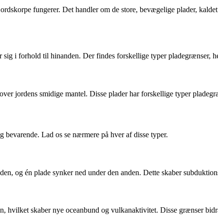
s jordskorpe fungerer. Det handler om de store, bevægelige plader, kaldet
ig i forhold til hinanden. Der findes forskellige typer pladegrænser, 
ver jordens smidige mantel. Disse plader har forskellige typer pladegræ
og bevarende. Lad os se nærmere på hver af disse typer.
nden, og én plade synker ned under den anden. Dette skaber subduktion
, hvilket skaber nye oceanbund og vulkanaktivitet. Disse grænser bidrag