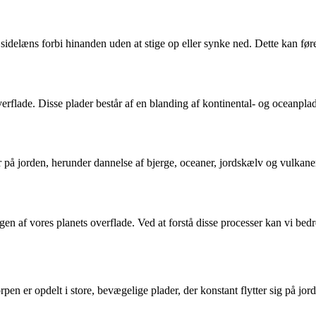
sidelæns forbi hinanden uden at stige op eller synke ned. Dette kan føre
rflade. Disse plader består af en blanding af kontinental- og oceanplade
er på jorden, herunder dannelse af bjerge, oceaner, jordskælv og vulkane
ngen af vores planets overflade. Ved at forstå disse processer kan vi b
pen er opdelt i store, bevægelige plader, der konstant flytter sig på jor