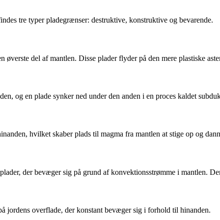
indes tre typer pladegrænser: destruktive, konstruktive og bevarende.
en øverste del af mantlen. Disse plader flyder på den mere plastiske ast
den, og en plade synker ned under den anden i en proces kaldet subdukt
hinanden, hvilket skaber plads til magma fra mantlen at stige op og da
plader, der bevæger sig på grund af konvektionsstrømme i mantlen. Den
på jordens overflade, der konstant bevæger sig i forhold til hinanden.