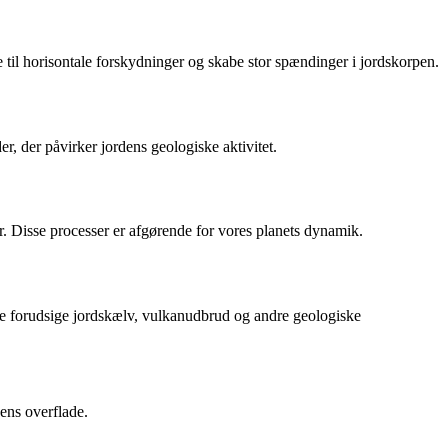
 til horisontale forskydninger og skabe stor spændinger i jordskorpen.
r, der påvirker jordens geologiske aktivitet.
r. Disse processer er afgørende for vores planets dynamik.
edre forudsige jordskælv, vulkanudbrud og andre geologiske
dens overflade.