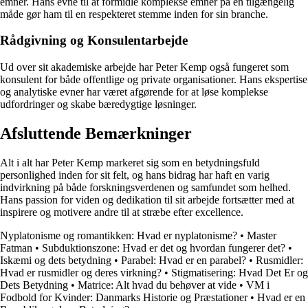
emner. Hans evne til at formidle komplekse emner på en tilgængelig
måde gør ham til en respekteret stemme inden for sin branche.
Rådgivning og Konsulentarbejde
Ud over sit akademiske arbejde har Peter Kemp også fungeret som
konsulent for både offentlige og private organisationer. Hans ekspertise
og analytiske evner har været afgørende for at løse komplekse
udfordringer og skabe bæredygtige løsninger.
Afsluttende Bemærkninger
Alt i alt har Peter Kemp markeret sig som en betydningsfuld
personlighed inden for sit felt, og hans bidrag har haft en varig
indvirkning på både forskningsverdenen og samfundet som helhed.
Hans passion for viden og dedikation til sit arbejde fortsætter med at
inspirere og motivere andre til at stræbe efter excellence.
Nyplatonisme og romantikken: Hvad er nyplatonisme?
•
Master
Fatman
•
Subduktionszone: Hvad er det og hvordan fungerer det?
•
Iskæmi og dets betydning
•
Parabel: Hvad er en parabel?
•
Rusmidler:
Hvad er rusmidler og deres virkning?
•
Stigmatisering: Hvad Det Er og
Dets Betydning
•
Matrice: Alt hvad du behøver at vide
•
VM i
Fodbold for Kvinder: Danmarks Historie og Præstationer
•
Hvad er en