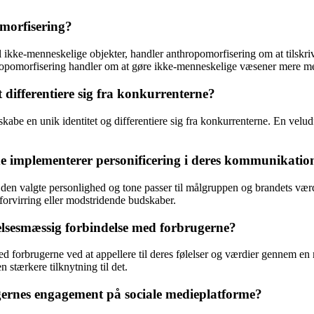
omorfisering?
l ikke-menneskelige objekter, handler anthropomorfisering om at tilskri
hropomorfisering handler om at gøre ikke-menneskelige væsener mere m
 differentiere sig fra konkurrenterne?
e en unik identitet og differentiere sig fra konkurrenterne. En veludfø
e implementerer personificering i deres kommunikatio
 den valgte personlighed og tone passer til målgruppen og brandets værdi
forvirring eller modstridende budskaber.
lelsesmæssig forbindelse med forbrugerne?
ed forbrugerne ved at appellere til deres følelser og værdier gennem en 
n stærkere tilknytning til det.
ugernes engagement på sociale medieplatforme?