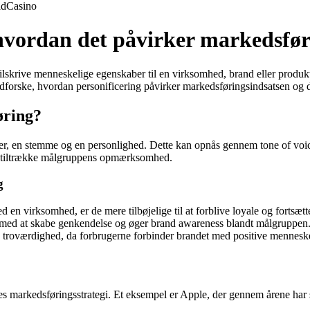
ld
Casino
 hvordan det påvirker markedsfø
 tilskrive menneskelige egenskaber til en virksomhed, brand eller produkt
l vi udforske, hvordan personificering påvirker markedsføringsindsatsen
øring?
er, en stemme og en personlighed. Dette kan opnås gennem tone of voice,
og tiltrække målgruppens opmærksomhed.
g
en virksomhed, er de mere tilbøjelige til at forblive loyale og fortsætt
 med at skabe genkendelse og øger brand awareness blandt målgruppen
 og troværdighed, da forbrugerne forbinder brandet med positive mennesk
s markedsføringsstrategi. Et eksempel er Apple, der gennem årene har s