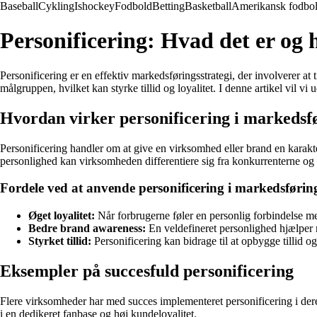
Baseball
Cykling
Ishockey
Fodbold
Betting
Basketball
Amerikansk fodbo
Personificering: Hvad det er og
Personificering er en effektiv markedsføringsstrategi, der involverer at
målgruppen, hvilket kan styrke tillid og loyalitet. I denne artikel vi
Hvordan virker personificering i markedsf
Personificering handler om at give en virksomhed eller brand en karakt
personlighed kan virksomheden differentiere sig fra konkurrenterne 
Fordele ved at anvende personificering i markedsførin
Øget loyalitet:
Når forbrugerne føler en personlig forbindelse med 
Bedre brand awareness:
En veldefineret personlighed hjælper
Styrket tillid:
Personificering kan bidrage til at opbygge tillid
Eksempler på succesfuld personificering
Flere virksomheder har med succes implementeret personificering i dere
i en dedikeret fanbase og høj kundeloyalitet.