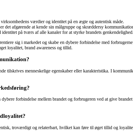
er virksomhedens værdier og identitet på en ægte og autentisk måde.
v, er det afgørende at kende sin målgruppe og skræddersy kommunikation
identitet på tværs af alle kanaler for at styrke brandets genkendelighed
ferentiere sig i markedet og skabe en dybere forbindelse med forbrugerne.
t loyalitet, brand awareness og tillid.
mmunikation?
tande tilskrives menneskelige egenskaber eller karakteristika. I kommuni
rkedsføring?
 dybere forbindelse mellem brandet og forbrugeren ved at give brandet e
dloyalitet?
isk, troværdigt og relaterbart, hvilket kan føre til øget tillid og loyali