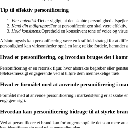
Tip til effektiv personificering
Vær autentisk:
Det er vigtigt, at den skabte personlighed afspejl
Kend din målgruppe:
For at personificeringen skal være effekti
Hold konsistens:
Oprethold en konsekvent tone of voice og visuel 
Afslutningsvis kan personificering være en kraftfuld strategi for at dif
personlighed kan virksomheder opnå en lang række fordele, herunder øge
Hvad er personificering, og hvordan bruges det i ko
Personificering er en retorisk figur, hvor abstrakte begreber eller gens
følelsesmæssigt engagerende ved at tilføre dem menneskelige træk.
Hvad er formålet med at anvende personificering i ma
Formålet med at anvende personificering i markedsføring er at skabe en
engagere sig i.
Hvordan kan personificering bidrage til at styrke bran
Ved at personificere et brand kan forbrugerne opfatte det som mere autent
kan identificere sig med på et personligt plan.