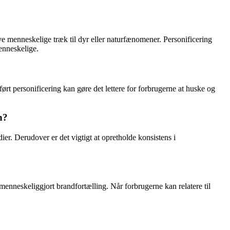
ve menneskelige træk til dyr eller naturfænomener. Personificering
enneskelige.
rt personificering kan gøre det lettere for forbrugerne at huske og
n?
er. Derudover er det vigtigt at opretholde konsistens i
menneskeliggjort brandfortælling. Når forbrugerne kan relatere til