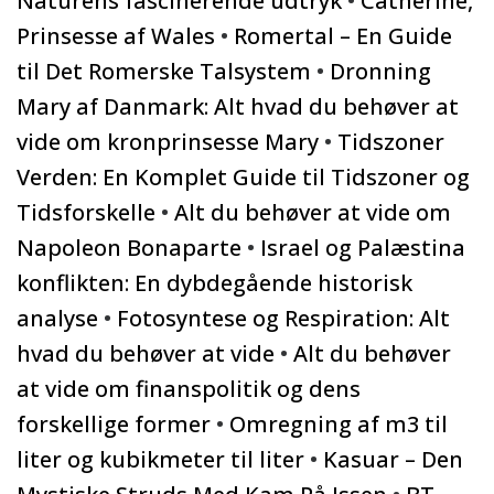
Naturens fascinerende udtryk
•
Catherine,
Prinsesse af Wales
•
Romertal – En Guide
til Det Romerske Talsystem
•
Dronning
Mary af Danmark: Alt hvad du behøver at
vide om kronprinsesse Mary
•
Tidszoner
Verden: En Komplet Guide til Tidszoner og
Tidsforskelle
•
Alt du behøver at vide om
Napoleon Bonaparte
•
Israel og Palæstina
konflikten: En dybdegående historisk
analyse
•
Fotosyntese og Respiration: Alt
hvad du behøver at vide
•
Alt du behøver
at vide om finanspolitik og dens
forskellige former
•
Omregning af m3 til
liter og kubikmeter til liter
•
Kasuar – Den