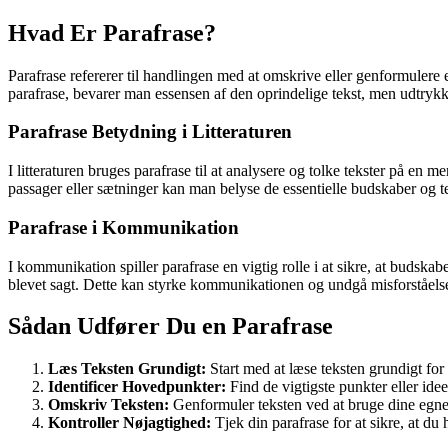
Hvad Er Parafrase?
Parafrase refererer til handlingen med at omskrive eller genformulere e
parafrase, bevarer man essensen af den oprindelige tekst, men udtryk
Parafrase Betydning i Litteraturen
I litteraturen bruges parafrase til at analysere og tolke tekster på e
passager eller sætninger kan man belyse de essentielle budskaber og te
Parafrase i Kommunikation
I kommunikation spiller parafrase en vigtig rolle i at sikre, at budskab
blevet sagt. Dette kan styrke kommunikationen og undgå misforståelse
Sådan Udfører Du en Parafrase
Læs Teksten Grundigt:
Start med at læse teksten grundigt for
Identificer Hovedpunkter:
Find de vigtigste punkter eller idee
Omskriv Teksten:
Genformuler teksten ved at bruge dine egne 
Kontroller Nøjagtighed:
Tjek din parafrase for at sikre, at du