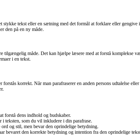
t stykke tekst eller en sætning med det formål at forklare eller gengive
ker den på en ny måde.
n mere tilgængelig måde. Det kan hjælpe læsere med at forstå komplekse v
maer i en tekst.
er forstås korrekt. Når man parafraserer en anden persons udtalelse eller 
r.
 at forstå dens indhold og budskaber.
r i teksten, som du vil inkludere i din parafrase.
ord og stil, men bevar den oprindelige betydning.
 har bevaret den korrekte betydning og intention fra den oprindelige tekst