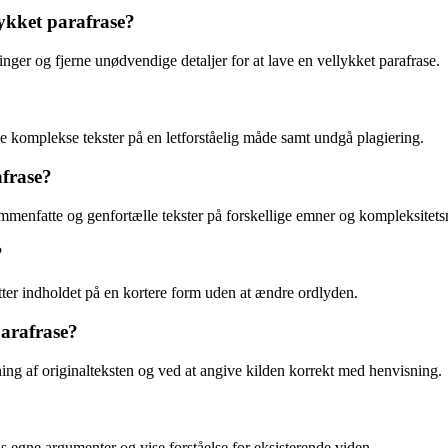
ykket parafrase?
ger og fjerne unødvendige detaljer for at lave en vellykket parafrase.
dle komplekse tekster på en letforståelig måde samt undgå plagiering.
afrase?
ammenfatte og genfortælle tekster på forskellige emner og kompleksitets
?
ter indholdet på en kortere form uden at ændre ordlyden.
arafrase?
ning af originalteksten og ved at angive kilden korrekt med henvisning.
ns egne argumenter og vise forståelse for eksisterende viden.