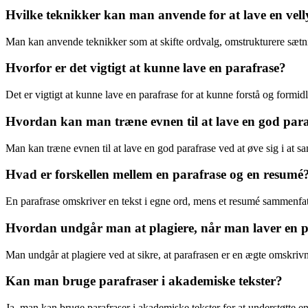
Hvilke teknikker kan man anvende for at lave en vell
Man kan anvende teknikker som at skifte ordvalg, omstrukturere sætnin
Hvorfor er det vigtigt at kunne lave en parafrase?
Det er vigtigt at kunne lave en parafrase for at kunne forstå og formi
Hvordan kan man træne evnen til at lave en god par
Man kan træne evnen til at lave en god parafrase ved at øve sig i at s
Hvad er forskellen mellem en parafrase og en resumé
En parafrase omskriver en tekst i egne ord, mens et resumé sammenfat
Hvordan undgår man at plagiere, når man laver en p
Man undgår at plagiere ved at sikre, at parafrasen er en ægte omskriv
Kan man bruge parafraser i akademiske tekster?
Ja, man kan bruge parafraser i akademiske tekster for at understøtte e