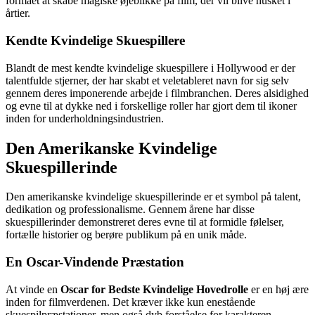
formået at skabe magiske øjeblikke på film, der vil blive husket i
årtier.
Kendte Kvindelige Skuespillere
Blandt de mest kendte kvindelige skuespillere i Hollywood er der
talentfulde stjerner, der har skabt et veletableret navn for sig selv
gennem deres imponerende arbejde i filmbranchen. Deres alsidighed
og evne til at dykke ned i forskellige roller har gjort dem til ikoner
inden for underholdningsindustrien.
Den Amerikanske Kvindelige
Skuespillerinde
Den amerikanske kvindelige skuespillerinde er et symbol på talent,
dedikation og professionalisme. Gennem årene har disse
skuespillerinder demonstreret deres evne til at formidle følelser,
fortælle historier og berøre publikum på en unik måde.
En Oscar-Vindende Præstation
At vinde en
Oscar for Bedste Kvindelige Hovedrolle
er en høj ære
inden for filmverdenen. Det kræver ikke kun enestående
skuespilpræstationer, men også dyb forståelse for karakteren,