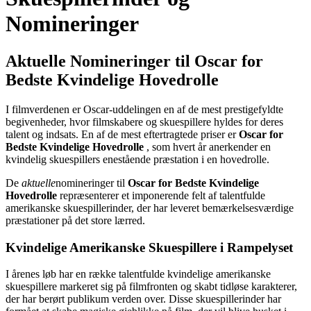
Nomineringer
Aktuelle Nomineringer til Oscar for
Bedste Kvindelige Hovedrolle
I filmverdenen er Oscar-uddelingen en af de mest prestigefyldte
begivenheder, hvor filmskabere og skuespillere hyldes for deres
talent og indsats. En af de mest eftertragtede priser er
Oscar for
Bedste Kvindelige Hovedrolle
, som hvert år anerkender en
kvindelig skuespillers enestående præstation i en hovedrolle.
De
aktuelle
nomineringer til
Oscar for Bedste Kvindelige
Hovedrolle
repræsenterer et imponerende felt af talentfulde
amerikanske skuespillerinder, der har leveret bemærkelsesværdige
præstationer på det store lærred.
Kvindelige Amerikanske Skuespillere i Rampelyset
I årenes løb har en række talentfulde kvindelige amerikanske
skuespillere markeret sig på filmfronten og skabt tidløse karakterer,
der har berørt publikum verden over. Disse skuespillerinder har