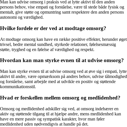
Man kan udvise omsorg i praksis ved at lytte aktivt til den anden
persons behov, vise empati og forståelse, være til stede både fysisk og
mentalt, give støtte og opmuntring samt respektere den anden persons
autonomi og værdighed.
Hvilke fordele er der ved at modtage omsorg?
At modtage omsorg kan have en række positive effekter, herunder øget
trivsel, bedre mental sundhed, styrkede relationer, følelsesmæssig
støtte, tryghed og en følelse af værdighed og respekt.
Hvordan kan man styrke evnen til at udvise omsorg?
Man kan styrke evnen til at udvise omsorg ved at øve sig i empati, lytte
aktivt til andre, være opmærksom på andres behov, udvise tålmodighed
og forståelse, samt arbejde med at udvikle en positiv og støttende
kommunikationsstil.
Hvad er forskellen mellem omsorg og medlidenhed?
Omsorg og medlidenhed adskiller sig ved, at omsorg indebærer en
aktiv og støttende tilgang til at hjælpe andre, mens medlidenhed kan
have en mere passiv og sympatisk karakter, hvor man føler
medlidenhed uden nødvendigvis at handle på det.