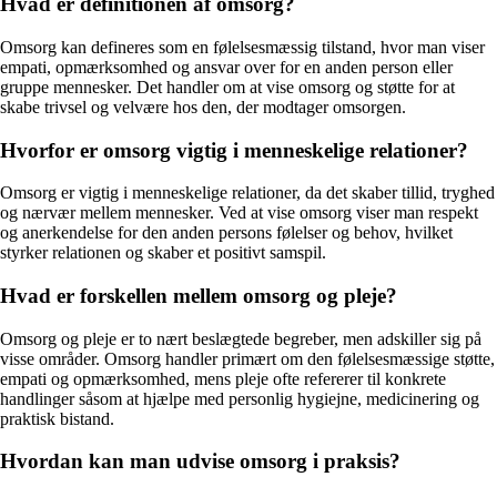
Hvad er definitionen af omsorg?
Omsorg kan defineres som en følelsesmæssig tilstand, hvor man viser
empati, opmærksomhed og ansvar over for en anden person eller
gruppe mennesker. Det handler om at vise omsorg og støtte for at
skabe trivsel og velvære hos den, der modtager omsorgen.
Hvorfor er omsorg vigtig i menneskelige relationer?
Omsorg er vigtig i menneskelige relationer, da det skaber tillid, tryghed
og nærvær mellem mennesker. Ved at vise omsorg viser man respekt
og anerkendelse for den anden persons følelser og behov, hvilket
styrker relationen og skaber et positivt samspil.
Hvad er forskellen mellem omsorg og pleje?
Omsorg og pleje er to nært beslægtede begreber, men adskiller sig på
visse områder. Omsorg handler primært om den følelsesmæssige støtte,
empati og opmærksomhed, mens pleje ofte refererer til konkrete
handlinger såsom at hjælpe med personlig hygiejne, medicinering og
praktisk bistand.
Hvordan kan man udvise omsorg i praksis?