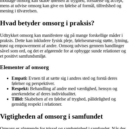
modtage omsorg kan skabe følelsen af tryghed, forståelse og accept,
mens at udvise omsorg kan give en følelse af formål, tilfredshed og
mening i tilværelsen.
Hvad betyder omsorg i praksis?
Udtrykket omsorg kan manifestere sig på mange forskellige måder i
praksis. Dette kan inkludere fysisk pleje, følelsesmæssig støtte, lytning,
trøst og empowerment af andre. Omsorg udvises gennem handlinger
såvel som ord, og det er afgørende for at opbygge sunde relationer og
et positivt samfundsmiljø.
Elementer af omsorg
Empati:
Evnen til at sætte sig i andres sted og forstå deres
følelser og perspektiver.
Respekt:
Behandling af andre med værdighed, hensyn og
anerkendelse af deres individualitet.
Tillid:
Skabelsen af en følelse af tryghed, pålidelighed og
gensidig respekt i relationer.
Vigtigheden af omsorg i samfundet
Omsorg er afgørende for trivsel og samhørighed i samfundet. Når der