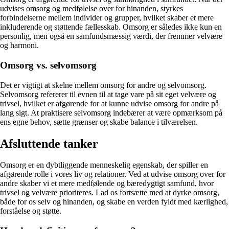
udvises omsorg og medfølelse over for hinanden, styrkes
forbindelserne mellem individer og grupper, hvilket skaber et mere
inkluderende og støttende fællesskab. Omsorg er således ikke kun en
personlig, men også en samfundsmæssig værdi, der fremmer velvære
og harmoni.
Omsorg vs. selvomsorg
Det er vigtigt at skelne mellem omsorg for andre og selvomsorg.
Selvomsorg refererer til evnen til at tage vare på sit eget velvære og
trivsel, hvilket er afgørende for at kunne udvise omsorg for andre på
lang sigt. At praktisere selvomsorg indebærer at være opmærksom på
ens egne behov, sætte grænser og skabe balance i tilværelsen.
Afsluttende tanker
Omsorg er en dybtliggende menneskelig egenskab, der spiller en
afgørende rolle i vores liv og relationer. Ved at udvise omsorg over for
andre skaber vi et mere medfølende og bæredygtigt samfund, hvor
trivsel og velvære prioriteres. Lad os fortsætte med at dyrke omsorg,
både for os selv og hinanden, og skabe en verden fyldt med kærlighed,
forståelse og støtte.