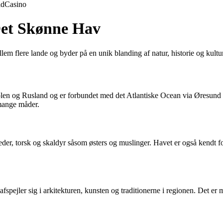
ld
Casino
Det Skønne Hav
em flere lande og byder på en unik blanding af natur, historie og kultur
n og Rusland og er forbundet med det Atlantiske Ocean via Øresund og 
mange måder.
eder, torsk og skaldyr såsom østers og muslinger. Havet er også kendt for
spejler sig i arkitekturen, kunsten og traditionerne i regionen. Det er 