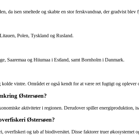
en, da isen smeltede og skabte en stor ferskvandssø, der gradvist blev f
 Litauen, Polen, Tyskland og Rusland.
erige, Saaremaa og Hiiumaa i Estland, samt Bornholm i Danmark.
olde vintre. Området er også kendt for at være ret fugtigt og oplever o
omkring Østersøen?
økonomiske aktiviteter i regionen. Derudover spiller energiproduktion, is
verfiskeri Østersøen?
 overfiskeri og tab af biodiversitet. Disse faktorer truer økosystemet o