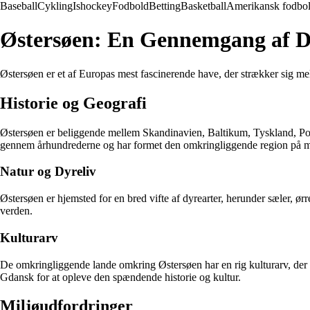
Baseball
Cykling
Ishockey
Fodbold
Betting
Basketball
Amerikansk fodbo
Østersøen: En Gennemgang af 
Østersøen er et af Europas mest fascinerende have, der strækker sig mell
Historie og Geografi
Østersøen er beliggende mellem Skandinavien, Baltikum, Tyskland, Pole
gennem århundrederne og har formet den omkringliggende region på 
Natur og Dyreliv
Østersøen er hjemsted for en bred vifte af dyrearter, herunder sæler, ørr
verden.
Kulturarv
De omkringliggende lande omkring Østersøen har en rig kulturarv, der af
Gdansk for at opleve den spændende historie og kultur.
Miljøudfordringer