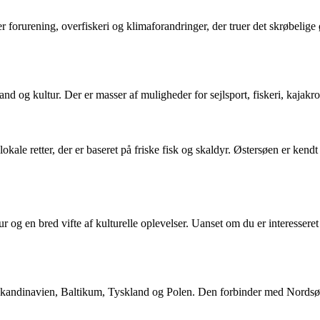
r forurening, overfiskeri og klimaforandringer, der truer det skrøbelige
trand og kultur. Der er masser af muligheder for sejlsport, fiskeri, kaja
ale retter, der er baseret på friske fisk og skaldyr. Østersøen er kendt fo
 og en bred vifte af kulturelle oplevelser. Uanset om du er interesseret i
af Skandinavien, Baltikum, Tyskland og Polen. Den forbinder med Nord