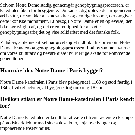
Selvom Notre Dame stadig gennemgår genopbygningsprocessen, er
katedralen åben for besøgende. Du kan stadig opleve den imponerende
arkitektur, de smukke glasmosaikker og den rige historie, der omgiver
dette ikoniske monument. Et besøg i Notre Dame er en oplevelse, der
ikke bør gå glip af, og det er en mulighed for at støtte
genopbygningsarbejdet og vise solidaritet med det franske folk.
Vi håber, at denne artikel har givet dig et indblik i historien om Notre
Dame, branden og genopbygningsprocessen. Lad os sammen værne
om vores kulturarv og bevare disse uvurderlige skatte for kommende
generationer.
Hvornår blev Notre Dame i Paris bygget?
Notre Dame-katedralen i Paris blev påbegyndt i 1163 og stod færdig i
1345, hvilket betyder, at byggeriet tog omkring 182 år.
Hvilken stilart er Notre Dame-katedralen i Paris kendt
for?
Notre Dame-katedralen er kendt for at være et fremtrædende eksempel
på gotisk arkitektur med sine spidse buer, høje hvælvinger og
imponerende rosetvinduer.