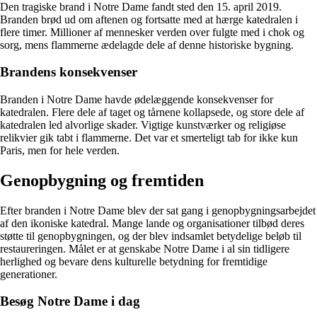
Den tragiske brand i Notre Dame fandt sted den 15. april 2019.
Branden brød ud om aftenen og fortsatte med at hærge katedralen i
flere timer. Millioner af mennesker verden over fulgte med i chok og
sorg, mens flammerne ædelagde dele af denne historiske bygning.
Brandens konsekvenser
Branden i Notre Dame havde ødelæggende konsekvenser for
katedralen. Flere dele af taget og tårnene kollapsede, og store dele af
katedralen led alvorlige skader. Vigtige kunstværker og religiøse
relikvier gik tabt i flammerne. Det var et smerteligt tab for ikke kun
Paris, men for hele verden.
Genopbygning og fremtiden
Efter branden i Notre Dame blev der sat gang i genopbygningsarbejdet
af den ikoniske katedral. Mange lande og organisationer tilbød deres
støtte til genopbygningen, og der blev indsamlet betydelige beløb til
restaureringen. Målet er at genskabe Notre Dame i al sin tidligere
herlighed og bevare dens kulturelle betydning for fremtidige
generationer.
Besøg Notre Dame i dag