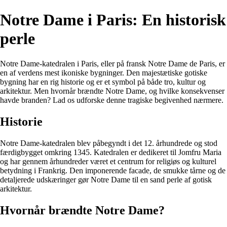
Notre Dame i Paris: En historisk
perle
Notre Dame-katedralen i Paris, eller på fransk Notre Dame de Paris, er
en af verdens mest ikoniske bygninger. Den majestætiske gotiske
bygning har en rig historie og er et symbol på både tro, kultur og
arkitektur. Men hvornår brændte Notre Dame, og hvilke konsekvenser
havde branden? Lad os udforske denne tragiske begivenhed nærmere.
Historie
Notre Dame-katedralen blev påbegyndt i det 12. århundrede og stod
færdigbygget omkring 1345. Katedralen er dedikeret til Jomfru Maria
og har gennem århundreder været et centrum for religiøs og kulturel
betydning i Frankrig. Den imponerende facade, de smukke tårne og de
detaljerede udskæringer gør Notre Dame til en sand perle af gotisk
arkitektur.
Hvornår brændte Notre Dame?