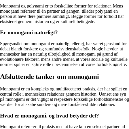
Monogami og polygami er to forskellige former for relationer. Mens
monogami refererer til én partner ad gangen, tillader polygami en
person at have flere partnere samtidigt. Begge former for forhold har
eksisteret gennem historien og er kulturelt betingede.
Er monogami naturligt?
Spørgsmålet om monogami er naturligt eller ej, har været genstand for
debat blandt forskere og samfundsvidenskabsfolk. Nogle hævder, at
mennesker har en naturlig tilbøjelighed til monogami på grund af
evolutionære faktorer, mens andre mener, at vores sociale og kulturelle
normer spiller en større rolle i bestemmelsen af vores forholdsmønstre.
Afsluttende tanker om monogami
Monogami er en kompleks og multifacetteret praksis, der har spillet en
central rolle i menneskers relationer gennem historien. Uanset ens syn
på monogami er det vigtigt at respektere forskellige forholdsmønstre og
værdier for at skabe sundere og mere forståelsesfulde relationer.
Hvad er monogami, og hvad betyder det?
Monogami refererer til praksis med at have kun én seksuel partner ad