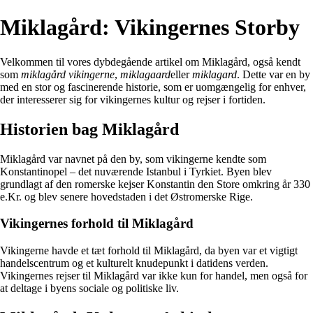
Miklagård: Vikingernes Storby
Velkommen til vores dybdegående artikel om Miklagård, også kendt
som
miklagård vikingerne
,
miklagaard
eller
miklagard
. Dette var en by
med en stor og fascinerende historie, som er uomgængelig for enhver,
der interesserer sig for vikingernes kultur og rejser i fortiden.
Historien bag Miklagård
Miklagård var navnet på den by, som vikingerne kendte som
Konstantinopel – det nuværende Istanbul i Tyrkiet. Byen blev
grundlagt af den romerske kejser Konstantin den Store omkring år 330
e.Kr. og blev senere hovedstaden i det Østromerske Rige.
Vikingernes forhold til Miklagård
Vikingerne havde et tæt forhold til Miklagård, da byen var et vigtigt
handelscentrum og et kulturelt knudepunkt i datidens verden.
Vikingernes rejser til Miklagård var ikke kun for handel, men også for
at deltage i byens sociale og politiske liv.