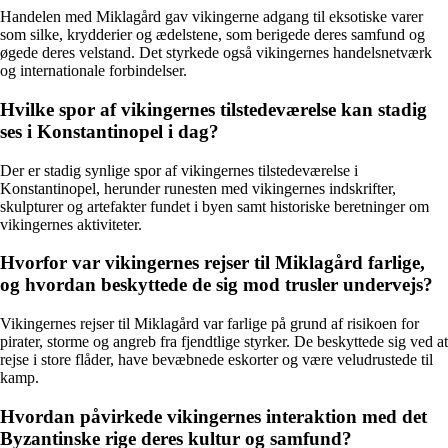
Handelen med Miklagård gav vikingerne adgang til eksotiske varer
som silke, krydderier og ædelstene, som berigede deres samfund og
øgede deres velstand. Det styrkede også vikingernes handelsnetværk
og internationale forbindelser.
Hvilke spor af vikingernes tilstedeværelse kan stadig
ses i Konstantinopel i dag?
Der er stadig synlige spor af vikingernes tilstedeværelse i
Konstantinopel, herunder runesten med vikingernes indskrifter,
skulpturer og artefakter fundet i byen samt historiske beretninger om
vikingernes aktiviteter.
Hvorfor var vikingernes rejser til Miklagård farlige,
og hvordan beskyttede de sig mod trusler undervejs?
Vikingernes rejser til Miklagård var farlige på grund af risikoen for
pirater, storme og angreb fra fjendtlige styrker. De beskyttede sig ved at
rejse i store flåder, have bevæbnede eskorter og være veludrustede til
kamp.
Hvordan påvirkede vikingernes interaktion med det
Byzantinske rige deres kultur og samfund?