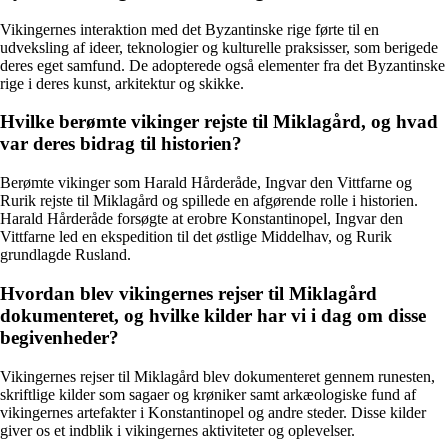
Vikingernes interaktion med det Byzantinske rige førte til en
udveksling af ideer, teknologier og kulturelle praksisser, som berigede
deres eget samfund. De adopterede også elementer fra det Byzantinske
rige i deres kunst, arkitektur og skikke.
Hvilke berømte vikinger rejste til Miklagård, og hvad
var deres bidrag til historien?
Berømte vikinger som Harald Hårderåde, Ingvar den Vittfarne og
Rurik rejste til Miklagård og spillede en afgørende rolle i historien.
Harald Hårderåde forsøgte at erobre Konstantinopel, Ingvar den
Vittfarne led en ekspedition til det østlige Middelhav, og Rurik
grundlagde Rusland.
Hvordan blev vikingernes rejser til Miklagård
dokumenteret, og hvilke kilder har vi i dag om disse
begivenheder?
Vikingernes rejser til Miklagård blev dokumenteret gennem runesten,
skriftlige kilder som sagaer og krøniker samt arkæologiske fund af
vikingernes artefakter i Konstantinopel og andre steder. Disse kilder
giver os et indblik i vikingernes aktiviteter og oplevelser.