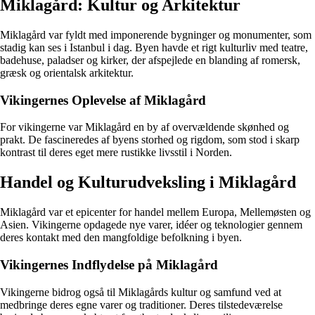
Miklagård: Kultur og Arkitektur
Miklagård var fyldt med imponerende bygninger og monumenter, som
stadig kan ses i Istanbul i dag. Byen havde et rigt kulturliv med teatre,
badehuse, paladser og kirker, der afspejlede en blanding af romersk,
græsk og orientalsk arkitektur.
Vikingernes Oplevelse af Miklagård
For vikingerne var Miklagård en by af overvældende skønhed og
prakt. De fascineredes af byens storhed og rigdom, som stod i skarp
kontrast til deres eget mere rustikke livsstil i Norden.
Handel og Kulturudveksling i Miklagård
Miklagård var et epicenter for handel mellem Europa, Mellemøsten og
Asien. Vikingerne opdagede nye varer, idéer og teknologier gennem
deres kontakt med den mangfoldige befolkning i byen.
Vikingernes Indflydelse på Miklagård
Vikingerne bidrog også til Miklagårds kultur og samfund ved at
medbringe deres egne varer og traditioner. Deres tilstedeværelse