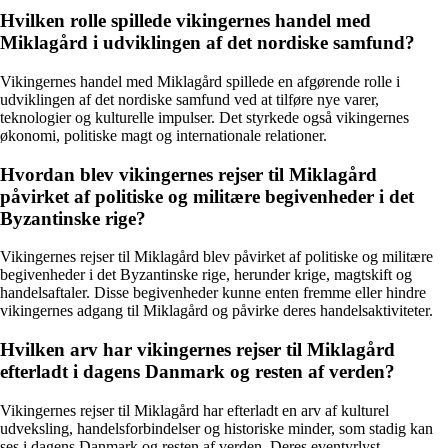
Hvilken rolle spillede vikingernes handel med
Miklagård i udviklingen af det nordiske samfund?
Vikingernes handel med Miklagård spillede en afgørende rolle i
udviklingen af det nordiske samfund ved at tilføre nye varer,
teknologier og kulturelle impulser. Det styrkede også vikingernes
økonomi, politiske magt og internationale relationer.
Hvordan blev vikingernes rejser til Miklagård
påvirket af politiske og militære begivenheder i det
Byzantinske rige?
Vikingernes rejser til Miklagård blev påvirket af politiske og militære
begivenheder i det Byzantinske rige, herunder krige, magtskift og
handelsaftaler. Disse begivenheder kunne enten fremme eller hindre
vikingernes adgang til Miklagård og påvirke deres handelsaktiviteter.
Hvilken arv har vikingernes rejser til Miklagård
efterladt i dagens Danmark og resten af verden?
Vikingernes rejser til Miklagård har efterladt en arv af kulturel
udveksling, handelsforbindelser og historiske minder, som stadig kan
ses i dagens Danmark og resten af verden. Deres eventyrlyst,