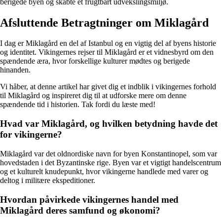
berigede byen og skabte et frugtbart udvekslingsmiljø.
Afsluttende Betragtninger om Miklagård
I dag er Miklagård en del af Istanbul og en vigtig del af byens historie
og identitet. Vikingernes rejser til Miklagård er et vidnesbyrd om den
spændende æra, hvor forskellige kulturer mødtes og berigede
hinanden.
Vi håber, at denne artikel har givet dig et indblik i vikingernes forhold
til Miklagård og inspireret dig til at udforske mere om denne
spændende tid i historien. Tak fordi du læste med!
Hvad var Miklagård, og hvilken betydning havde det
for vikingerne?
Miklagård var det oldnordiske navn for byen Konstantinopel, som var
hovedstaden i det Byzantinske rige. Byen var et vigtigt handelscentrum
og et kulturelt knudepunkt, hvor vikingerne handlede med varer og
deltog i militære ekspeditioner.
Hvordan påvirkede vikingernes handel med
Miklagård deres samfund og økonomi?