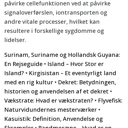
påvirke cellefunktionen ved at påvirke
signaloverførslen, iontransporten og
andre vitale processer, hvilket kan
resultere i forskellige sygdomme og
lidelser.
Surinam, Suriname og Hollandsk Guyana:
En Rejseguide
•
Island – Hvor Stor er
Island?
•
Kirgisistan – Et eventyrligt land
med en rig kultur
•
Dekret: Betydningen,
historien og anvendelsen af et dekret
•
Vækstrate: Hvad er vækstraten?
•
Flyvefisk:
Naturvidundernes mesterværker
•
Kasuistik: Definition, Anvendelse og
Eksempler
•
Randmoræne – Hvad er en