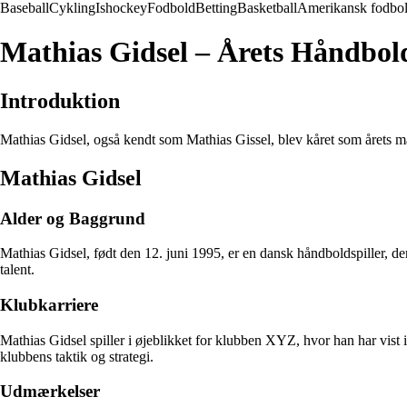
Baseball
Cykling
Ishockey
Fodbold
Betting
Basketball
Amerikansk fodbo
Mathias Gidsel – Årets Håndbold
Introduktion
Mathias Gidsel, også kendt som Mathias Gissel, blev kåret som årets ma
Mathias Gidsel
Alder og Baggrund
Mathias Gidsel, født den 12. juni 1995, er en dansk håndboldspiller, der 
talent.
Klubkarriere
Mathias Gidsel spiller i øjeblikket for klubben XYZ, hvor han har vist i
klubbens taktik og strategi.
Udmærkelser