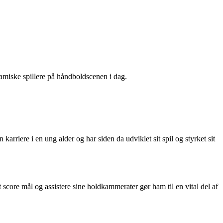
amiske spillere på håndboldscenen i dag.
karriere i en ung alder og har siden da udviklet sit spil og styrket sit
 score mål og assistere sine holdkammerater gør ham til en vital del af