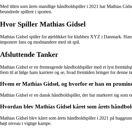
Med titlen som årets mandlige håndboldspiller i 2021 har Mathias Gidsel
beundrede spillere i sporten.
Hvor Spiller Mathias Gidsel
Mathias Gidsel spiller for øjeblikket for klubben XYZ i Danmark. Hans
imponere fans og modstandere med sit spil.
Afsluttende Tanker
Mathias Gidsel er en fremragende håndboldspiller med et lyst fremtidspe
frem til at følge hans karriere og se, hvad fremtiden bringer for denne ta
Hvem er Mathias Gidsel, og hvorfor er han en promin
Mathias Gidsel er en dansk håndboldspiller, der har markeret sig som en
Hvordan blev Mathias Gidsel kåret som årets håndboldsp
Mathias Gidsel blev kåret som årets håndboldspiller i 2021 på baggrund 
højt niveau i vigtige kampe.