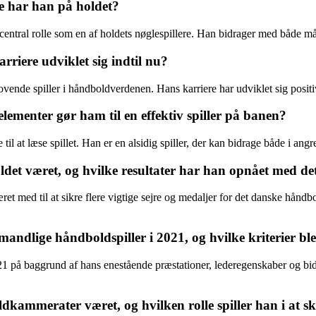
le har han på holdet?
ntral rolle som en af holdets nøglespillere. Han bidrager med både målsc
riere udviklet sig indtil nu?
ovende spiller i håndboldverdenen. Hans karriere har udviklet sig positiv
elementer gør ham til en effektiv spiller på banen?
l at læse spillet. Han er en alsidig spiller, der kan bidrage både i angre
ldet været, og hvilke resultater har han opnået med 
ret med til at sikre flere vigtige sejre og medaljer for det danske hånd
andlige håndboldspiller i 2021, og hvilke kriterier ble
 på baggrund af hans enestående præstationer, lederegenskaber og bidra
kammerater været, og hvilken rolle spiller han i at s