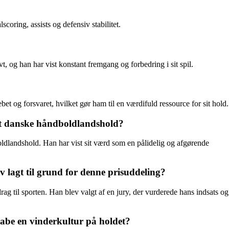
oring, assists og defensiv stabilitet.
t, og han har vist konstant fremgang og forbedring i sit spil.
bet og forsvaret, hvilket gør ham til en værdifuld ressource for sit hold.
det danske håndboldlandshold?
boldlandshold. Han har vist sit værd som en pålidelig og afgørende
v lagt til grund for denne prisuddeling?
g til sporten. Han blev valgt af en jury, der vurderede hans indsats og
kabe en vinderkultur på holdet?