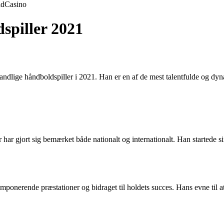
ld
Casino
spiller 2021
ndlige håndboldspiller i 2021. Han er en af de mest talentfulde og dyn
har gjort sig bemærket både nationalt og internationalt. Han startede sin 
mponerende præstationer og bidraget til holdets succes. Hans evne til at