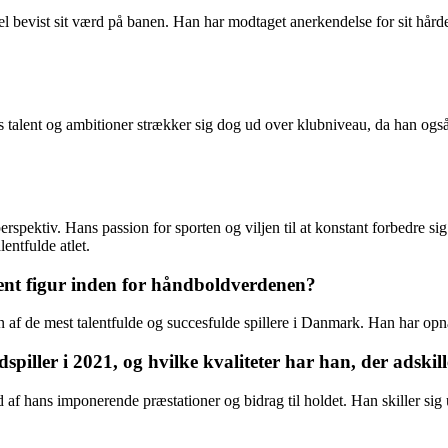
 bevist sit værd på banen. Han har modtaget anerkendelse for sit hårde 
 talent og ambitioner strækker sig dog ud over klubniveau, da han også
rspektiv. Hans passion for sporten og viljen til at konstant forbedre si
lentfulde atlet.
ent figur inden for håndboldverdenen?
 af de mest talentfulde og succesfulde spillere i Danmark. Han har opnåe
iller i 2021, og hvilke kvaliteter har han, der adskill
af hans imponerende præstationer og bidrag til holdet. Han skiller sig u