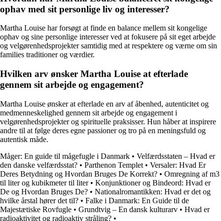
ophav med sit personlige liv og interesser?
Martha Louise har forsøgt at finde en balance mellem sit kongelige
ophav og sine personlige interesser ved at fokusere på sit eget arbejde
og velgørenhedsprojekter samtidig med at respektere og værne om sin
families traditioner og værdier.
Hvilken arv ønsker Martha Louise at efterlade
gennem sit arbejde og engagement?
Martha Louise ønsker at efterlade en arv af åbenhed, autenticitet og
medmenneskelighed gennem sit arbejde og engagement i
velgørenhedsprojekter og spirituelle praksisser. Hun håber at inspirere
andre til at følge deres egne passioner og tro på en meningsfuld og
autentisk måde.
Måger: En guide til mågefugle i Danmark
•
Velfærdsstaten – Hvad er
den danske velfærdsstat?
•
Parthenon Templet
•
Versaler: Hvad Er
Deres Betydning og Hvordan Bruges De Korrekt?
•
Omregning af m3
til liter og kubikmeter til liter
•
Konjunktioner og Bindeord: Hvad er
De og Hvordan Bruges De?
•
Nationalromantikken: Hvad er det og
hvilke årstal hører det til?
•
Falke i Danmark: En Guide til de
Majestætiske Rovfugle
•
Grundtvig – En dansk kulturarv
•
Hvad er
radioaktivitet og radioaktiv stråling?
•