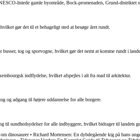
 UNESCO-listede gamle byområde, Bock-promenaden, Grund-distriktet o
lket gør det til et behageligt sted at besøge året rundt.
r busser, tog og sporvogne, hvilket gør det nemt at komme rundt i lande
bourgsk indflydelse, hvilket afspejles i alt fra mad til arkitektur.
g og adgang til højere uddannelse for alle borgere.
l sundhedsydelser for alle indbyggere, hvilket bidrager til landets ge
 om dinosaurer
•
Richard Mortensen: En dybdegående kig på hans un