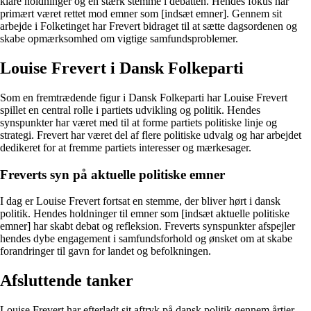
klare holdninger og en stærk stemme i debatten. Hendes fokus har
primært været rettet mod emner som [indsæt emner]. Gennem sit
arbejde i Folketinget har Frevert bidraget til at sætte dagsordenen og
skabe opmærksomhed om vigtige samfundsproblemer.
Louise Frevert i Dansk Folkeparti
Som en fremtrædende figur i Dansk Folkeparti har Louise Frevert
spillet en central rolle i partiets udvikling og politik. Hendes
synspunkter har været med til at forme partiets politiske linje og
strategi. Frevert har været del af flere politiske udvalg og har arbejdet
dedikeret for at fremme partiets interesser og mærkesager.
Freverts syn på aktuelle politiske emner
I dag er Louise Frevert fortsat en stemme, der bliver hørt i dansk
politik. Hendes holdninger til emner som [indsæt aktuelle politiske
emner] har skabt debat og refleksion. Freverts synspunkter afspejler
hendes dybe engagement i samfundsforhold og ønsket om at skabe
forandringer til gavn for landet og befolkningen.
Afsluttende tanker
Louise Frevert har efterladt sit aftryk på dansk politik gennem årtier.