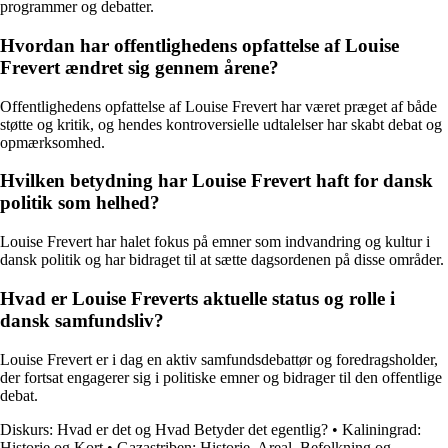
programmer og debatter.
Hvordan har offentlighedens opfattelse af Louise
Frevert ændret sig gennem årene?
Offentlighedens opfattelse af Louise Frevert har været præget af både
støtte og kritik, og hendes kontroversielle udtalelser har skabt debat og
opmærksomhed.
Hvilken betydning har Louise Frevert haft for dansk
politik som helhed?
Louise Frevert har halet fokus på emner som indvandring og kultur i
dansk politik og har bidraget til at sætte dagsordenen på disse områder.
Hvad er Louise Freverts aktuelle status og rolle i
dansk samfundsliv?
Louise Frevert er i dag en aktiv samfundsdebattør og foredragsholder,
der fortsat engagerer sig i politiske emner og bidrager til den offentlige
debat.
Diskurs: Hvad er det og Hvad Betyder det egentlig?
•
Kaliningrad:
Historie og Kort
•
Gazastriben: Historie, Areal, Befolkning og