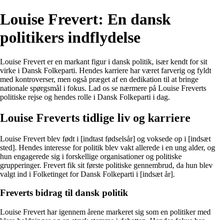
Louise Frevert: En dansk
politikers indflydelse
Louise Frevert er en markant figur i dansk politik, især kendt for sit
virke i Dansk Folkeparti. Hendes karriere har været farverig og fyldt
med kontroverser, men også præget af en dedikation til at bringe
nationale spørgsmål i fokus. Lad os se nærmere på Louise Freverts
politiske rejse og hendes rolle i Dansk Folkeparti i dag.
Louise Freverts tidlige liv og karriere
Louise Frevert blev født i [indtast fødselsår] og voksede op i [indsæt
sted]. Hendes interesse for politik blev vakt allerede i en ung alder, og
hun engagerede sig i forskellige organisationer og politiske
grupperinger. Frevert fik sit første politiske gennembrud, da hun blev
valgt ind i Folketinget for Dansk Folkeparti i [indsæt år].
Freverts bidrag til dansk politik
Louise Frevert har igennem årene markeret sig som en politiker med