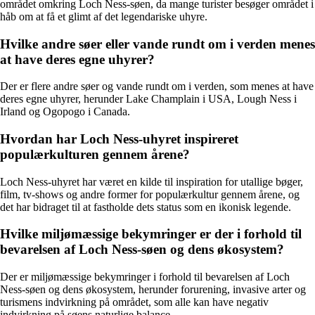
området omkring Loch Ness-søen, da mange turister besøger området i
håb om at få et glimt af det legendariske uhyre.
Hvilke andre søer eller vande rundt om i verden menes
at have deres egne uhyrer?
Der er flere andre søer og vande rundt om i verden, som menes at have
deres egne uhyrer, herunder Lake Champlain i USA, Lough Ness i
Irland og Ogopogo i Canada.
Hvordan har Loch Ness-uhyret inspireret
populærkulturen gennem årene?
Loch Ness-uhyret har været en kilde til inspiration for utallige bøger,
film, tv-shows og andre former for populærkultur gennem årene, og
det har bidraget til at fastholde dets status som en ikonisk legende.
Hvilke miljømæssige bekymringer er der i forhold til
bevarelsen af Loch Ness-søen og dens økosystem?
Der er miljømæssige bekymringer i forhold til bevarelsen af Loch
Ness-søen og dens økosystem, herunder forurening, invasive arter og
turismens indvirkning på området, som alle kan have negativ
indvirkning på søens naturlige balance.