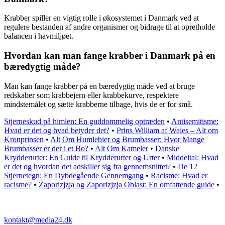
Krabber spiller en vigtig rolle i økosystemet i Danmark ved at
regulere bestanden af andre organismer og bidrage til at opretholde
balancen i havmiljøet.
Hvordan kan man fange krabber i Danmark på en
bæredygtig måde?
Man kan fange krabber på en bæredygtig måde ved at bruge
redskaber som krabbejern eller krabbekurve, respektere
mindstemålet og sætte krabberne tilbage, hvis de er for små.
Stjerneskud på himlen: En guddommelig optræden
•
Antisemitisme:
Hvad er det og hvad betyder det?
•
Prins William af Wales – Alt om
Kronprinsen
•
Alt Om Humlebier og Brumbasser: Hvor Mange
Brumbasser er der i et Bo?
•
Alt Om Kameler
•
Danske
Krydderurter: En Guide til Krydderurter og Urter
•
Middeltal: Hvad
er det og hvordan det adskiller sig fra gennemsnittet?
•
De 12
Stjernetegn: En Dybdegående Gennemgang
•
Racisme: Hvad er
racisme?
•
Zaporizjzja og Zaporizjzja Oblast: En omfattende guide
•
kontakt@media24.dk