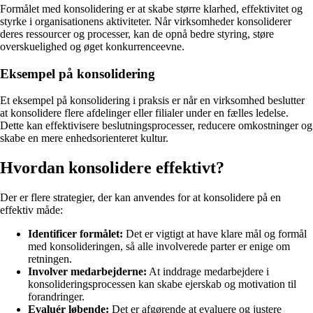
Formålet med konsolidering er at skabe større klarhed, effektivitet og
styrke i organisationens aktiviteter. Når virksomheder konsoliderer
deres ressourcer og processer, kan de opnå bedre styring, støre
overskuelighed og øget konkurrenceevne.
Eksempel på konsolidering
Et eksempel på konsolidering i praksis er når en virksomhed beslutter
at konsolidere flere afdelinger eller filialer under en fælles ledelse.
Dette kan effektivisere beslutningsprocesser, reducere omkostninger og
skabe en mere enhedsorienteret kultur.
Hvordan konsolidere effektivt?
Der er flere strategier, der kan anvendes for at konsolidere på en
effektiv måde:
Identificer formålet:
Det er vigtigt at have klare mål og formål
med konsolideringen, så alle involverede parter er enige om
retningen.
Involver medarbejderne:
At inddrage medarbejdere i
konsolideringsprocessen kan skabe ejerskab og motivation til
forandringer.
Evaluér løbende:
Det er afgørende at evaluere og justere