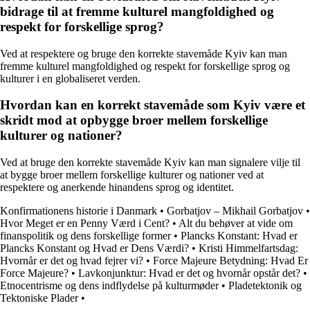
bidrage til at fremme kulturel mangfoldighed og
respekt for forskellige sprog?
Ved at respektere og bruge den korrekte stavemåde Kyiv kan man
fremme kulturel mangfoldighed og respekt for forskellige sprog og
kulturer i en globaliseret verden.
Hvordan kan en korrekt stavemåde som Kyiv være et
skridt mod at opbygge broer mellem forskellige
kulturer og nationer?
Ved at bruge den korrekte stavemåde Kyiv kan man signalere vilje til
at bygge broer mellem forskellige kulturer og nationer ved at
respektere og anerkende hinandens sprog og identitet.
Konfirmationens historie i Danmark
•
Gorbatjov – Mikhail Gorbatjov
•
Hvor Meget er en Penny Værd i Cent?
•
Alt du behøver at vide om
finanspolitik og dens forskellige former
•
Plancks Konstant: Hvad er
Plancks Konstant og Hvad er Dens Værdi?
•
Kristi Himmelfartsdag:
Hvornår er det og hvad fejrer vi?
•
Force Majeure Betydning: Hvad Er
Force Majeure?
•
Lavkonjunktur: Hvad er det og hvornår opstår det?
•
Etnocentrisme og dens indflydelse på kulturmøder
•
Pladetektonik og
Tektoniske Plader
•