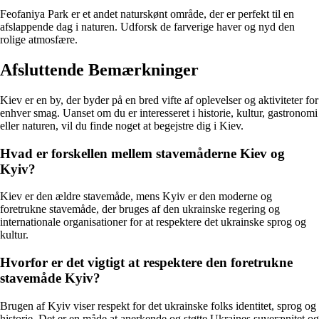
Feofaniya Park er et andet naturskønt område, der er perfekt til en
afslappende dag i naturen. Udforsk de farverige haver og nyd den
rolige atmosfære.
Afsluttende Bemærkninger
Kiev er en by, der byder på en bred vifte af oplevelser og aktiviteter for
enhver smag. Uanset om du er interesseret i historie, kultur, gastronomi
eller naturen, vil du finde noget at begejstre dig i Kiev.
Hvad er forskellen mellem stavemåderne Kiev og
Kyiv?
Kiev er den ældre stavemåde, mens Kyiv er den moderne og
foretrukne stavemåde, der bruges af den ukrainske regering og
internationale organisationer for at respektere det ukrainske sprog og
kultur.
Hvorfor er det vigtigt at respektere den foretrukne
stavemåde Kyiv?
Brugen af Kyiv viser respekt for det ukrainske folks identitet, sprog og
historie. Det er en måde at anerkende og støtte Ukraines suverænitet og