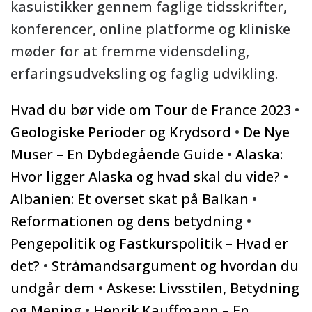
kasuistikker gennem faglige tidsskrifter,
konferencer, online platforme og kliniske
møder for at fremme vidensdeling,
erfaringsudveksling og faglig udvikling.
Hvad du bør vide om Tour de France 2023
•
Geologiske Perioder og Krydsord
•
De Nye
Muser – En Dybdegående Guide
•
Alaska:
Hvor ligger Alaska og hvad skal du vide?
•
Albanien: Et overset skat på Balkan
•
Reformationen og dens betydning
•
Pengepolitik og Fastkurspolitik – Hvad er
det?
•
Stråmandsargument og hvordan du
undgår dem
•
Askese: Livsstilen, Betydning
og Mening
•
Henrik Kauffmann – En