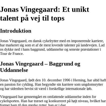
Jonas Vingegaard: Et unikt
talent på vej til tops
Introduktion
Jonas Vingegaard, en dansk cykelrytter med en imponerende karriere,
har markeret sig som et af de mest lovende talenter på landevejen. Lad
os dykke ned i hans baggrund, uddannelse og seneste præstationer i
Tour de France.
Jonas Vingegaard – Baggrund og
Uddannelse
Jonas Vingegaard, født den 10. december 1996 i Herning, har altid haft
en passion for cykling. Han begyndte sin karriere som ungdomsrytter
og har sidenhen bevist sit værd i forskellige internationale løb.
Vingegaard har gennemgået en omfattende uddannelse inden for
cykelsporten. Han har trænet og konkurreret på højt niveau, hvilket har
formet ham til den stærke rytter, han er i dag.