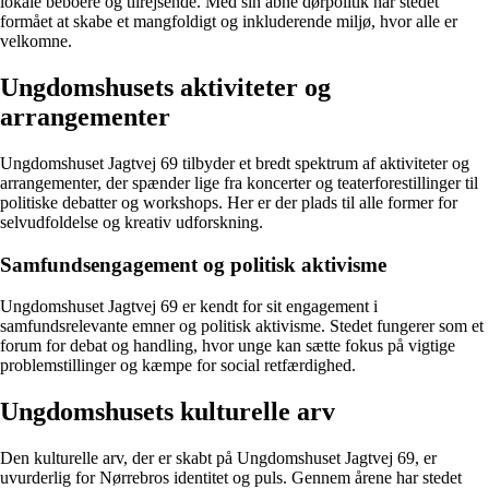
lokale beboere og tilrejsende. Med sin åbne dørpolitik har stedet
formået at skabe et mangfoldigt og inkluderende miljø, hvor alle er
velkomne.
Ungdomshusets aktiviteter og
arrangementer
Ungdomshuset Jagtvej 69 tilbyder et bredt spektrum af aktiviteter og
arrangementer, der spænder lige fra koncerter og teaterforestillinger til
politiske debatter og workshops. Her er der plads til alle former for
selvudfoldelse og kreativ udforskning.
Samfundsengagement og politisk aktivisme
Ungdomshuset Jagtvej 69 er kendt for sit engagement i
samfundsrelevante emner og politisk aktivisme. Stedet fungerer som et
forum for debat og handling, hvor unge kan sætte fokus på vigtige
problemstillinger og kæmpe for social retfærdighed.
Ungdomshusets kulturelle arv
Den kulturelle arv, der er skabt på Ungdomshuset Jagtvej 69, er
uvurderlig for Nørrebros identitet og puls. Gennem årene har stedet