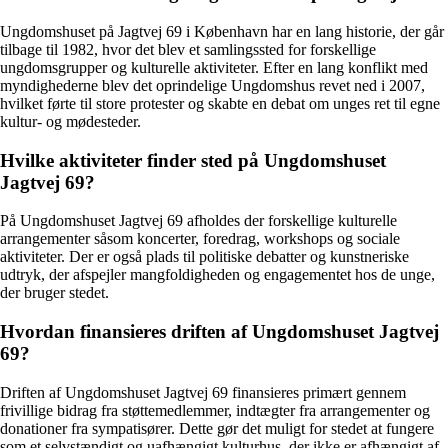
Ungdomshuset på Jagtvej 69 i København har en lang historie, der går
tilbage til 1982, hvor det blev et samlingssted for forskellige
ungdomsgrupper og kulturelle aktiviteter. Efter en lang konflikt med
myndighederne blev det oprindelige Ungdomshus revet ned i 2007,
hvilket førte til store protester og skabte en debat om unges ret til egne
kultur- og mødesteder.
Hvilke aktiviteter finder sted på Ungdomshuset
Jagtvej 69?
På Ungdomshuset Jagtvej 69 afholdes der forskellige kulturelle
arrangementer såsom koncerter, foredrag, workshops og sociale
aktiviteter. Der er også plads til politiske debatter og kunstneriske
udtryk, der afspejler mangfoldigheden og engagementet hos de unge,
der bruger stedet.
Hvordan finansieres driften af Ungdomshuset Jagtvej
69?
Driften af Ungdomshuset Jagtvej 69 finansieres primært gennem
frivillige bidrag fra støttemedlemmer, indtægter fra arrangementer og
donationer fra sympatisører. Dette gør det muligt for stedet at fungere
som et selvstændigt og uafhængigt kulturhus, der ikke er afhængigt af