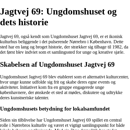
Jagtvej 69: Ungdomshuset og
dets historie
Jagtvej 69, også kendt som Ungdomshuset Jagtvej 69, er et ikonisk
kulturhus beliggende i det pulserende Nørrebro i København. Dette
sted har en lang og broget historie, der strækker sig tilbage til 1982, da
det først blev indviet som et samlingssted for unge og kreative sjæle.
Skabelsen af Ungdomshuset Jagtvej 69
Ungdomshuset Jagtvej 69 blev etableret som et alternativt kulturcenter,
hvor unge kunne udfolde sig frit og skabe deres egne events og
aktiviteter. Initiativet kom fra en gruppe engagerede unge
københavnere, der ønskede et sted at mødes, diskutere og udtrykke
deres kunstneriske talenter.
Ungdomshusets betydning for lokalsamfundet
Siden sin tilblivelse har Ungdomshuset Jagtvej 69 spillet en central
rolle i Nørrebros kulturliv og været et vigtigt samlingspunkt for både