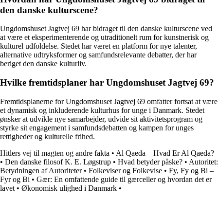
den danske kulturscene?
Ungdomshuset Jagtvej 69 har bidraget til den danske kulturscene ved
at være et eksperimenterende og utraditionelt rum for kunstnerisk og
kulturel udfoldelse. Stedet har været en platform for nye talenter,
alternative udtryksformer og samfundsrelevante debatter, der har
beriget den danske kulturliv.
Hvilke fremtidsplaner har Ungdomshuset Jagtvej 69?
Fremtidsplanerne for Ungdomshuset Jagtvej 69 omfatter fortsat at være
et dynamisk og inkluderende kulturhus for unge i Danmark. Stedet
ønsker at udvikle nye samarbejder, udvide sit aktivitetsprogram og
styrke sit engagement i samfundsdebatten og kampen for unges
rettigheder og kulturelle frihed.
Hitlers vej til magten og andre fakta
•
Al Qaeda – Hvad Er Al Qaeda?
•
Den danske filosof K. E. Løgstrup
•
Hvad betyder påske?
•
Autoritet:
Betydningen af Autoriteter
•
Folkeviser og Folkevise
•
Fy, Fy og Bi –
Fyr og Bi
•
Gær: En omfattende guide til gærceller og hvordan det er
lavet
•
Økonomisk ulighed i Danmark
•