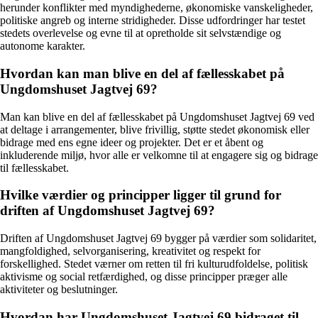
herunder konflikter med myndighederne, økonomiske vanskeligheder,
politiske angreb og interne stridigheder. Disse udfordringer har testet
stedets overlevelse og evne til at opretholde sit selvstændige og
autonome karakter.
Hvordan kan man blive en del af fællesskabet på
Ungdomshuset Jagtvej 69?
Man kan blive en del af fællesskabet på Ungdomshuset Jagtvej 69 ved
at deltage i arrangementer, blive frivillig, støtte stedet økonomisk eller
bidrage med ens egne ideer og projekter. Det er et åbent og
inkluderende miljø, hvor alle er velkomne til at engagere sig og bidrage
til fællesskabet.
Hvilke værdier og principper ligger til grund for
driften af Ungdomshuset Jagtvej 69?
Driften af Ungdomshuset Jagtvej 69 bygger på værdier som solidaritet,
mangfoldighed, selvorganisering, kreativitet og respekt for
forskellighed. Stedet værner om retten til fri kulturudfoldelse, politisk
aktivisme og social retfærdighed, og disse principper præger alle
aktiviteter og beslutninger.
Hvordan har Ungdomshuset Jagtvej 69 bidraget til