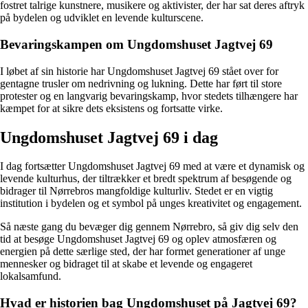
fostret talrige kunstnere, musikere og aktivister, der har sat deres aftryk
på bydelen og udviklet en levende kulturscene.
Bevaringskampen om Ungdomshuset Jagtvej 69
I løbet af sin historie har Ungdomshuset Jagtvej 69 stået over for
gentagne trusler om nedrivning og lukning. Dette har ført til store
protester og en langvarig bevaringskamp, hvor stedets tilhængere har
kæmpet for at sikre dets eksistens og fortsatte virke.
Ungdomshuset Jagtvej 69 i dag
I dag fortsætter Ungdomshuset Jagtvej 69 med at være et dynamisk og
levende kulturhus, der tiltrækker et bredt spektrum af besøgende og
bidrager til Nørrebros mangfoldige kulturliv. Stedet er en vigtig
institution i bydelen og et symbol på unges kreativitet og engagement.
Så næste gang du bevæger dig gennem Nørrebro, så giv dig selv den
tid at besøge Ungdomshuset Jagtvej 69 og oplev atmosfæren og
energien på dette særlige sted, der har formet generationer af unge
mennesker og bidraget til at skabe et levende og engageret
lokalsamfund.
Hvad er historien bag Ungdomshuset på Jagtvej 69?