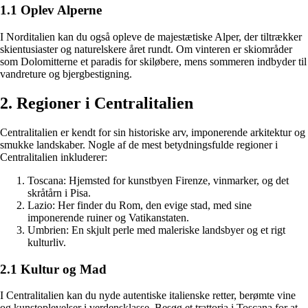
1.1 Oplev Alperne
I Norditalien kan du også opleve de majestætiske Alper, der tiltrækker
skientusiaster og naturelskere året rundt. Om vinteren er skiområder
som Dolomitterne et paradis for skiløbere, mens sommeren indbyder til
vandreture og bjergbestigning.
2. Regioner i Centralitalien
Centralitalien er kendt for sin historiske arv, imponerende arkitektur og
smukke landskaber. Nogle af de mest betydningsfulde regioner i
Centralitalien inkluderer:
Toscana: Hjemsted for kunstbyen Firenze, vinmarker, og det
skråtårn i Pisa.
Lazio: Her finder du Rom, den evige stad, med sine
imponerende ruiner og Vatikanstaten.
Umbrien: En skjult perle med maleriske landsbyer og et rigt
kulturliv.
2.1 Kultur og Mad
I Centralitalien kan du nyde autentiske italienske retter, berømte vine
og kunstoplevelser i verdensklasse. Besøg et trattoria i Toscana for at