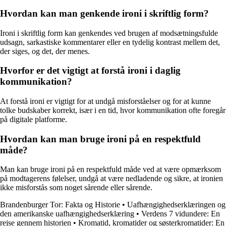
Hvordan kan man genkende ironi i skriftlig form?
Ironi i skriftlig form kan genkendes ved brugen af modsætningsfulde
udsagn, sarkastiske kommentarer eller en tydelig kontrast mellem det,
der siges, og det, der menes.
Hvorfor er det vigtigt at forstå ironi i daglig
kommunikation?
At forstå ironi er vigtigt for at undgå misforståelser og for at kunne
tolke budskaber korrekt, især i en tid, hvor kommunikation ofte foregår
på digitale platforme.
Hvordan kan man bruge ironi på en respektfuld
måde?
Man kan bruge ironi på en respektfuld måde ved at være opmærksom
på modtagerens følelser, undgå at være nedladende og sikre, at ironien
ikke misforstås som noget sårende eller sårende.
Brandenburger Tor: Fakta og Historie
•
Uafhængighedserklæringen og
den amerikanske uafhængighedserklæring
•
Verdens 7 vidundere: En
rejse gennem historien
•
Kromatid, kromatider og søsterkromatider: En