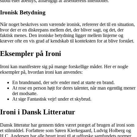
subtil eller åbenlys, afhængigt af afsenderens intentioner.
Ironisk Betydning
Når noget beskrives som værende ironisk, refererer det til en situation,
hvor der er en diskrepans mellem det, der bliver sagt, og det, der
faktisk menes. Den ironiske betydning ligger mellem linjerne og
kræver ofte en vis grad af kendskab til konteksten for at blive forstået.
Eksempler på Ironi
Ironi kan manifestere sig på mange forskellige måder. Her er nogle
eksempler på, hvordan ironi kan anvendes:
En brandmand, der selv ender med at starte en brand.
At rose en person højt for deres talenter, når man egentlig mener
det modsatte.
At sige Fantastisk vejr! under et skybrud.
Ironi i Dansk Litteratur
Dansk litteratur har gennem tiden været præget af brugen af ironi som
et stilmiddel. Forfattere som Søren Kierkegaard, Ludvig Holberg og
H.C. Andersen har alle brugt ironi til at udforske samfundets normer