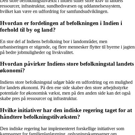
Den store befolkningstilvækst i Indien stiller store krav til landets
ressourcer, infrastruktur, sundhedsvæsen og uddannelsessystem,
hvilket kan være en udfordring for samfundsudviklingen.
Hvordan er fordelingen af befolkningen i Indien i
forhold til by og land?
En stor del af Indiens befolkning bor i landområder, men
urbaniseringen er stigende, og flere mennesker flytter til byerne i jagten
på bedre jobmuligheder og livskvalitet.
Hvordan påvirker Indiens store befolkningstal landets
økonomi?
Indiens store befolkningstal udgør både en udfordring og en mulighed
for landets økonomi. På den ene side skaber den store arbejdsstyrke
potentiale for økonomisk vækst, men på den anden side kan det også
skabe pres på ressourcer og infrastruktur.
Hvilke initiativer har den indiske regering taget for at
håndtere befolkningstilvæksten?
Den indiske regering har implementeret forskellige initiativer som
kampagner for familieplanlægning, oplysningskampagner om