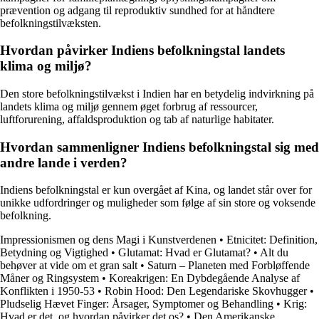
prævention og adgang til reproduktiv sundhed for at håndtere
befolkningstilvæksten.
Hvordan påvirker Indiens befolkningstal landets
klima og miljø?
Den store befolkningstilvækst i Indien har en betydelig indvirkning på
landets klima og miljø gennem øget forbrug af ressourcer,
luftforurening, affaldsproduktion og tab af naturlige habitater.
Hvordan sammenligner Indiens befolkningstal sig med
andre lande i verden?
Indiens befolkningstal er kun overgået af Kina, og landet står over for
unikke udfordringer og muligheder som følge af sin store og voksende
befolkning.
Impressionismen og dens Magi i Kunstverdenen
•
Etnicitet: Definition,
Betydning og Vigtighed
•
Glutamat: Hvad er Glutamat?
•
Alt du
behøver at vide om et gran salt
•
Saturn – Planeten med Forbløffende
Måner og Ringsystem
•
Koreakrigen: En Dybdegående Analyse af
Konflikten i 1950-53
•
Robin Hood: Den Legendariske Skovhugger
•
Pludselig Hævet Finger: Årsager, Symptomer og Behandling
•
Krig:
Hvad er det, og hvordan påvirker det os?
•
Den Amerikanske